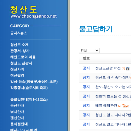
묻고답하기
공지&뉴스
청산도 소개
관공서, 상가
해안도로와 마을
번호
청산도 관광지
공지
청산도관광 16선
(1)
청산사계
청산팔경
공지
청산도 배 신속한 예약
일상·풍습(정월굿,꽃상여,초분)
공지
완도-청산도 오가는 여
각종행사(슬로시티축제)
공지
천천히 흐르는 섬 청산
슬로길안내(제1~11코스)
공지
배표 예약관련
등산안내
(2)
낚시안내
공지
청산도 알고 떠나자 2편 (2
펜션안내
음식점안내
공지
청산도 알고 떠나자 1편 (2
배시간·요금·예약