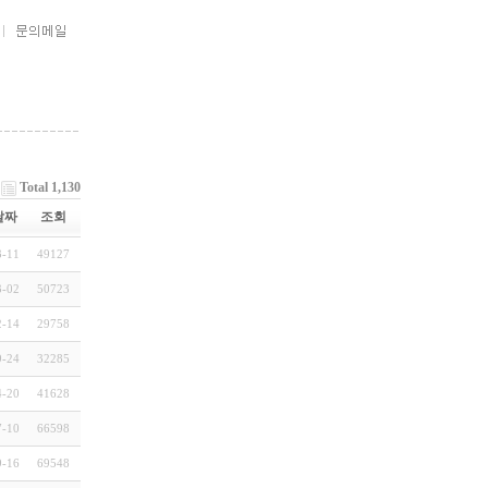
Total 1,130
날짜
조회
3-11
49127
3-02
50723
2-14
29758
9-24
32285
4-20
41628
7-10
66598
9-16
69548