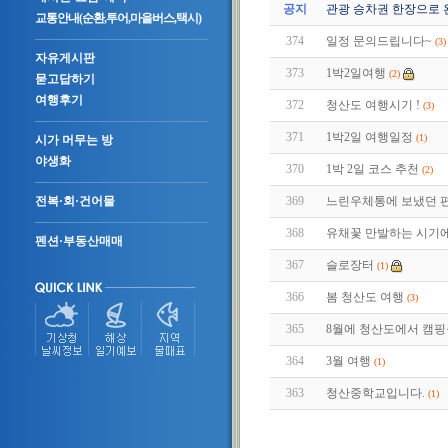
공지
관광 승차권 한장으로 
교통안내(순환,투어,마을버스,택시)
374
일정 문의드립니다~
(3)
자유게시판
373
1박2일여행
(2)
묻고답하기
여행후기
372
청산도 여행시기 !
(3)
371
1박2일 여행일정
(1)
시가 머무는 방
야생화
370
1박 2일 코스 추천
(2)
369
느린우체통에 보냈던 편
전복·회·건어물
368
유채꽃 만발하는 시기에
펜션·부동산매매
367
슬로장터
(1)
366
봄 청산도 여행
(3)
365
8월에 청산도에서 캠
364
3월 여행
(1)
363
청산중학교입니다.
(1)