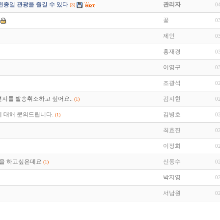
왼종일 관광을 즐길 수 있다
관리자
0
(3)
꽃
0
제인
0
홍재경
0
이영구
0
조광석
0
지를 발송취소하고 싶어요..
김지현
0
(1)
 대해 문의드립니다.
김병호
0
(1)
최효진
0
이정희
0
핑을 하고싶은데요
신동수
0
(1)
박지영
0
서남원
0