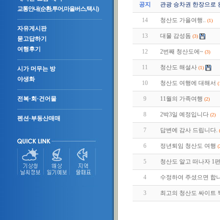
공지
관광 승차권 한장으로 
교통안내(순환,투어,마을버스,택시)
14
청산도 가을여행..
(1)
자유게시판
13
대물 감성돔
(3)
묻고답하기
여행후기
12
2번째 청산도에~
(3)
11
청산도 해설사
(1)
시가 머무는 방
야생화
10
청산도 여행에 대해서
(
9
11월의 가족여행
전복·회·건어물
(2)
8
2박3일 예정입니다
(2)
펜션·부동산매매
7
답변에 감사 드립니다.
6
정년퇴임 청산도 여행
(
5
청산도 알고 떠나자 1편 (2
4
수정하여 주셨으면 합
3
최고의 청산도 싸이트 