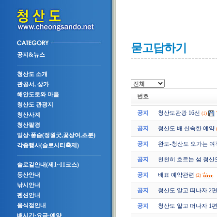
묻고답하기
공지&뉴스
청산도 소개
관공서, 상가
해안도로와 마을
번호
청산도 관광지
공지
청산도관광 16선
(1)
청산사계
청산팔경
공지
청산도 배 신속한 예약
일상·풍습(정월굿,꽃상여,초분)
공지
완도-청산도 오가는 여
각종행사(슬로시티축제)
공지
천천히 흐르는 섬 청산
슬로길안내(제1~11코스)
공지
배표 예약관련
등산안내
(2)
낚시안내
공지
청산도 알고 떠나자 2편 (2
펜션안내
음식점안내
공지
청산도 알고 떠나자 1편 (2
배시간·요금·예약