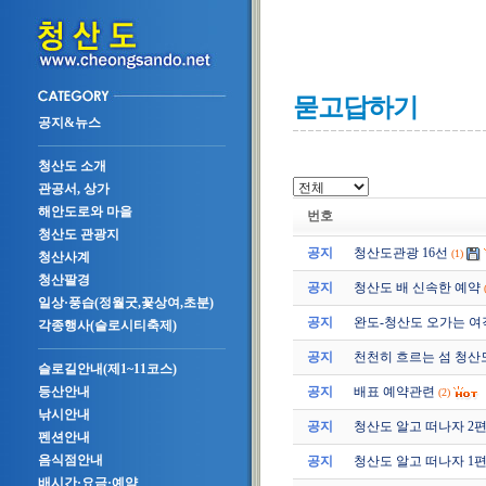
묻고답하기
공지&뉴스
청산도 소개
관공서, 상가
해안도로와 마을
번호
청산도 관광지
공지
청산도관광 16선
(1)
청산사계
청산팔경
공지
청산도 배 신속한 예약
일상·풍습(정월굿,꽃상여,초분)
공지
완도-청산도 오가는 여
각종행사(슬로시티축제)
공지
천천히 흐르는 섬 청산
슬로길안내(제1~11코스)
공지
배표 예약관련
등산안내
(2)
낚시안내
공지
청산도 알고 떠나자 2편 (2
펜션안내
음식점안내
공지
청산도 알고 떠나자 1편 (2
배시간·요금·예약