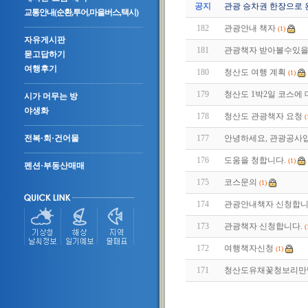
공지
관광 승차권 한장으로 
교통안내(순환,투어,마을버스,택시)
182
관광안내 책자
(1)
자유게시판
181
관광책자 받아볼수있을
묻고답하기
여행후기
180
청산도 여행 계획
(1)
179
청산도 1박2일 코스에 대
시가 머무는 방
야생화
178
청산도 관광책자 요청
(
177
안녕하세요, 관광공사입니
전복·회·건어물
176
도움을 청합니다.
(1)
펜션·부동산매매
175
코스문의
(1)
174
관광안내책자 신청합니
173
관광책자 신청합니다.
(
172
여행책자신청
(1)
171
청산도유채꽃청보리만