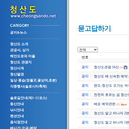
묻고답하기
공지&뉴스
청산도 소개
관공서, 상가
해안도로와 마을
번호
청산도 관광지
공지
청산도관광 16선
(1)
청산사계
청산팔경
공지
청산도 배 신속한 예약
일상·풍습(정월굿,꽃상여,초분)
공지
완도-청산도 오가는 여
각종행사(슬로시티축제)
공지
천천히 흐르는 섬 청산
슬로길안내(제1~11코스)
공지
배표 예약관련
등산안내
(2)
낚시안내
공지
청산도 알고 떠나자 2편 (2
펜션안내
음식점안내
공지
청산도 알고 떠나자 1편 (2
배시간·요금·예약