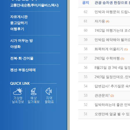
공지
관광 승차권 한장으로 
교통안내(순환,투어,마을버스,택시)
62
민박과 여행문의 드립니
자유게시판
61
자가용
(4)
묻고답하기
여행후기
60
1박2일 여행가는대 코
59
민박집 예약해야 될까요
시가 머무는 방
야생화
58
화목하게 어울리기
(1)
57
2박3일 수학여행
전복·회·건어물
(1)
56
8월21일 경 3박 4일 일
펜션·부동산매매
55
2박3일 일정인데요..
54
답변감사! 추가질문 숙
53
관관문의!
(2)
52
일박하려는데 좋은 민
51
오랜만에 얼굴 뵐 수 있겠