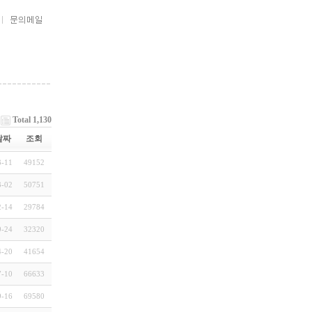
Total 1,130
날짜
조회
3-11
49152
3-02
50751
2-14
29784
9-24
32320
4-20
41654
7-10
66633
9-16
69580