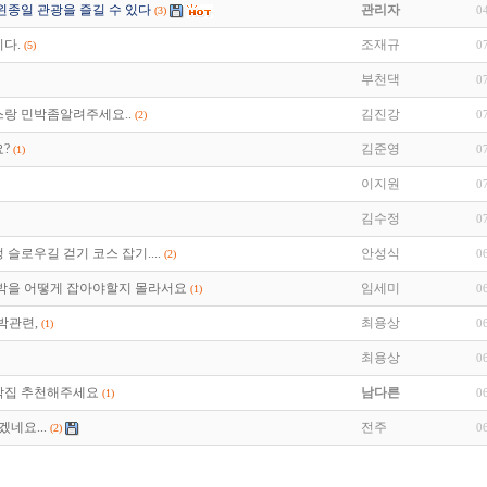
왼종일 관광을 즐길 수 있다
관리자
0
(3)
다.
조재규
0
(5)
부천댁
0
스랑 민박좀알려주세요..
김진강
0
(2)
?
김준영
0
(1)
이지원
0
김수정
0
정 슬로우길 걷기 코스 잡기....
안성식
0
(2)
민박을 어떻게 잡아야할지 몰라서요
임세미
0
(1)
박관련,
최용상
0
(1)
최용상
0
박집 추천해주세요
남다른
0
(1)
네요...
전주
0
(2)