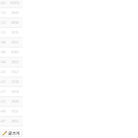
4-01
62051
7-13
5643
7-12
6830
7-11
3535
7-08
4351
7-06
6363
7-04
2922
6-24
3312
6-23
3159
6-17
3418
6-15
2920
6-09
3251
6-07
2855