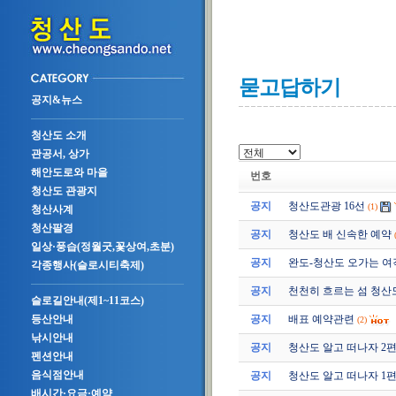
묻고답하기
공지&뉴스
청산도 소개
관공서, 상가
해안도로와 마을
번호
청산도 관광지
공지
청산도관광 16선
(1)
청산사계
청산팔경
공지
청산도 배 신속한 예약
일상·풍습(정월굿,꽃상여,초분)
공지
완도-청산도 오가는 여
각종행사(슬로시티축제)
공지
천천히 흐르는 섬 청산
슬로길안내(제1~11코스)
공지
배표 예약관련
등산안내
(2)
낚시안내
공지
청산도 알고 떠나자 2편 (2
펜션안내
음식점안내
공지
청산도 알고 떠나자 1편 (2
배시간·요금·예약