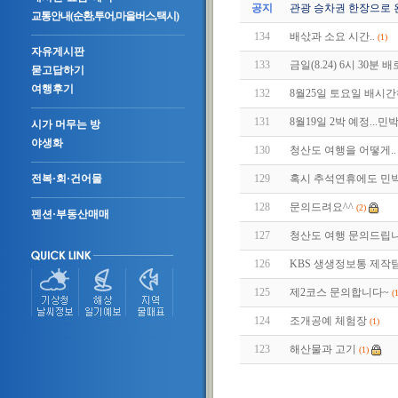
공지
관광 승차권 한장으로 
교통안내(순환,투어,마을버스,택시)
134
배삯과 소요 시간..
(1)
자유게시판
133
금일(8.24) 6시 30
묻고답하기
여행후기
132
8월25일 토요일 배시
131
8월19일 2박 예정...민
시가 머무는 방
야생화
130
청산도 여행을 어떻게..
129
혹시 추석연휴에도 민박
전복·회·건어물
128
문의드려요^^
(2)
펜션·부동산매매
127
청산도 여행 문의드립니
126
KBS 생생정보통 제작
125
제2코스 문의합니다~
(
124
조개공예 체험장
(1)
123
해산물과 고기
(1)