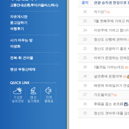
공지
관광 승차권 한장으로 
교통안내(순환,투어,마을버스,택시)
26
저기요?
(1)
자유게시판
25
3월 첫째주에 가려고 하
묻고답하기
여행후기
24
이번주에 가려고 합니다.
23
청산도 산행에 관하여
(
시가 머무는 방
야생화
22
청산도 관광하기 좋은 
21
어부가 운영하는 민박집
전복·회·건어물
20
3월26일 가려는데요
(6)
펜션·부동산매매
19
설연휴에 운항여부
(1)
18
배편에 트레일러가 연결
17
가도될까요?
(1)
16
幸福을 줍는 老夫婦
15
청산도 갯바위 대물 감