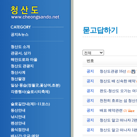
묻고답하기
공지&뉴스
청산도 소개
관공서, 상가
해안도로와 마을
번호
청산도 관광지
공지
청산도관광 16선
(1)
청산사계
청산팔경
공지
청산도 배 신속한 예약
일상·풍습(정월굿,꽃상여,초분)
공지
완도-청산도 오가는 여
각종행사(슬로시티축제)
공지
천천히 흐르는 섬 청산
슬로길안내(제1~11코스)
공지
배표 예약관련
등산안내
(2)
낚시안내
공지
청산도 알고 떠나자 2편 (2
펜션안내
음식점안내
공지
청산도 알고 떠나자 1편 (2
배시간·요금·예약