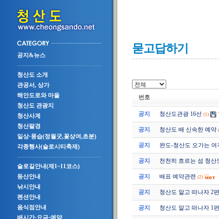
묻고답하기
공지&뉴스
청산도 소개
관공서, 상가
해안도로와 마을
번호
청산도 관광지
공지
청산도관광 16선
(1)
청산사계
청산팔경
공지
청산도 배 신속한 예약
일상·풍습(정월굿,꽃상여,초분)
공지
완도-청산도 오가는 여
각종행사(슬로시티축제)
공지
천천히 흐르는 섬 청산
슬로길안내(제1~11코스)
공지
배표 예약관련
등산안내
(2)
낚시안내
공지
청산도 알고 떠나자 2편 (2
펜션안내
음식점안내
공지
청산도 알고 떠나자 1편 (2
배시간·요금·예약