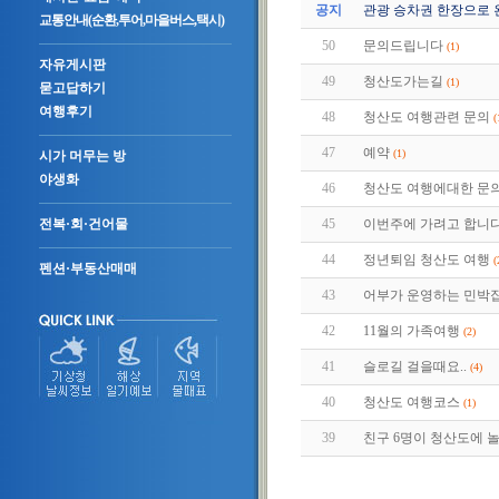
공지
관광 승차권 한장으로 
교통안내(순환,투어,마을버스,택시)
50
문의드립니다
(1)
자유게시판
49
청산도가는길
(1)
묻고답하기
여행후기
48
청산도 여행관련 문의
(
47
예약
(1)
시가 머무는 방
야생화
46
청산도 여행에대한 문
45
이번주에 가려고 합니다.
전복·회·건어물
44
정년퇴임 청산도 여행
(
펜션·부동산매매
43
어부가 운영하는 민박집
42
11월의 가족여행
(2)
41
슬로길 걸을때요..
(4)
40
청산도 여행코스
(1)
39
친구 6명이 청산도에 