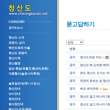
묻고답하기
공지&뉴스
청산도 소개
관공서, 상가
해안도로와 마을
번호
청산도 관광지
공지
청산도관광 16선
(1)
청산사계
청산팔경
공지
청산도 배 신속한 예약
일상·풍습(정월굿,꽃상여,초분)
공지
완도-청산도 오가는 여
각종행사(슬로시티축제)
공지
천천히 흐르는 섬 청산
슬로길안내(제1~11코스)
공지
배표 예약관련
등산안내
(2)
낚시안내
공지
청산도 알고 떠나자 2편 (2
펜션안내
음식점안내
공지
청산도 알고 떠나자 1편 (2
배시간·요금·예약