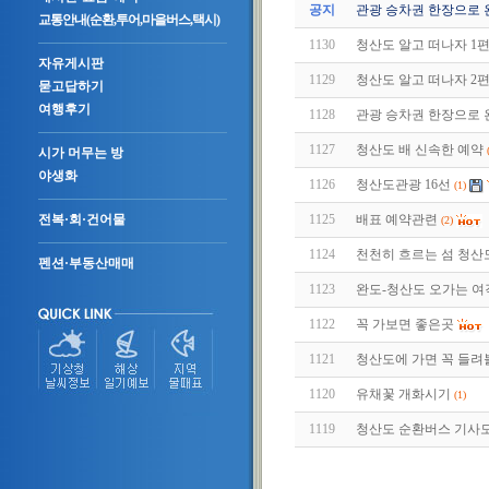
공지
관광 승차권 한장으로 
교통안내(순환,투어,마을버스,택시)
1130
청산도 알고 떠나자 1편 (2
자유게시판
1129
청산도 알고 떠나자 2편 (2
묻고답하기
여행후기
1128
관광 승차권 한장으로 
1127
청산도 배 신속한 예약
시가 머무는 방
야생화
1126
청산도관광 16선
(1)
1125
배표 예약관련
전복·회·건어물
(2)
1124
천천히 흐르는 섬 청산
펜션·부동산매매
1123
완도-청산도 오가는 여
1122
꼭 가보면 좋은곳
1121
청산도에 가면 꼭 들려
1120
유채꽃 개화시기
(1)
1119
청산도 순환버스 기사모집(~