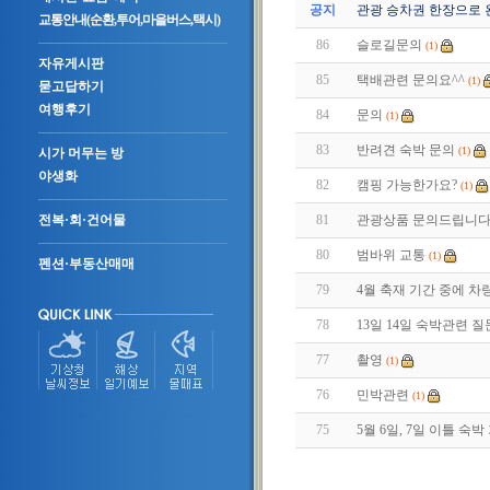
공지
관광 승차권 한장으로 
교통안내(순환,투어,마을버스,택시)
86
슬로길문의
(1)
자유게시판
85
택배관련 문의요^^
(1)
묻고답하기
여행후기
84
문의
(1)
83
반려견 숙박 문의
(1)
시가 머무는 방
야생화
82
캠핑 가능한가요?
(1)
81
관광상품 문의드립니다
전복·회·건어물
80
범바위 교통
(1)
펜션·부동산매매
79
4월 축재 기간 중에 차
78
13일 14일 숙박관련 
77
촬영
(1)
76
민박관련
(1)
75
5월 6일, 7일 이틀 숙