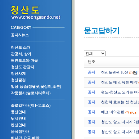
묻고답하기
공지&뉴스
청산도 소개
관공서, 상가
해안도로와 마을
번호
청산도 관광지
공지
청산도관광 16선
(1)
청산사계
청산팔경
공지
청산도 배 신속한 예약
일상·풍습(정월굿,꽃상여,초분)
공지
완도-청산도 오가는 여
각종행사(슬로시티축제)
공지
천천히 흐르는 섬 청산
슬로길안내(제1~11코스)
공지
배표 예약관련
등산안내
(2)
낚시안내
공지
청산도 알고 떠나자 2편 (2
펜션안내
음식점안내
공지
청산도 알고 떠나자 1편 (2
배시간·요금·예약