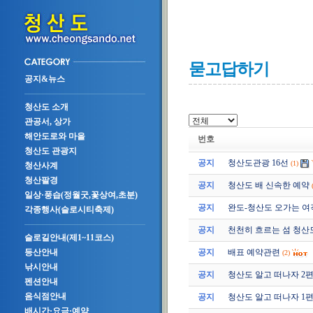
묻고답하기
공지&뉴스
청산도 소개
관공서, 상가
해안도로와 마을
번호
청산도 관광지
공지
청산도관광 16선
(1)
청산사계
청산팔경
공지
청산도 배 신속한 예약
일상·풍습(정월굿,꽃상여,초분)
공지
완도-청산도 오가는 여
각종행사(슬로시티축제)
공지
천천히 흐르는 섬 청산
슬로길안내(제1~11코스)
공지
배표 예약관련
등산안내
(2)
낚시안내
공지
청산도 알고 떠나자 2편 (2
펜션안내
음식점안내
공지
청산도 알고 떠나자 1편 (2
배시간·요금·예약