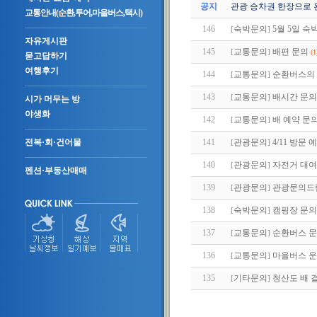
공지
관광 승차권 한장으로 
교통안내(순환,투어,마을버스,택시)
146
숙박문의
5월 5일 숙
[
]
자유게시판
145
교통문의
배편 문의
[
]
(1
묻고답하기
여행후기
144
교통문의
순환버스의 
[
]
143
교통문의
배시간 문의
[
]
시가 머무는 방
야생화
142
교통문의
배 예약 문
[
]
141
관광문의
4/11 방문 
전복·회·건어물
[
]
140
관광문의
자전거 대여
[
]
펜션·부동산매매
139
관광문의
관광문의드
[
]
138
숙박문의
캠핑장 문의
[
]
137
교통문의
순환버스 
[
]
136
교통문의
마을버스 
[
]
135
기타문의
청산도 배 
[
]