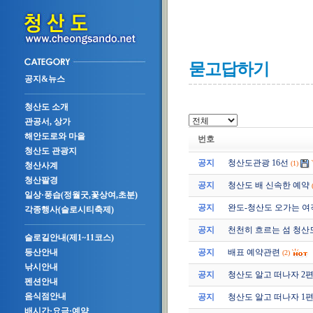
묻고답하기
공지&뉴스
청산도 소개
관공서, 상가
해안도로와 마을
번호
청산도 관광지
공지
청산도관광 16선
(1)
청산사계
청산팔경
공지
청산도 배 신속한 예약
일상·풍습(정월굿,꽃상여,초분)
공지
완도-청산도 오가는 여
각종행사(슬로시티축제)
공지
천천히 흐르는 섬 청산
슬로길안내(제1~11코스)
공지
배표 예약관련
등산안내
(2)
낚시안내
공지
청산도 알고 떠나자 2편 (2
펜션안내
음식점안내
공지
청산도 알고 떠나자 1편 (2
배시간·요금·예약