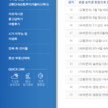
공지
관광 승차권 한장으로 
교통안내(순환,투어,마을버스,택시)
50
교통문의
5월 5일 배
[
]
자유게시판
49
관광문의
6일 청산도
[
]
묻고답하기
여행후기
48
숙박문의
5.3 성인
[
]
47
숙박문의
(냉무)5월
[
]
시가 머무는 방
야생화
46
교통문의
다급합니다.
[
]
45
숙박문의
6/3~4일 
전복·회·건어물
[
]
44
교통문의
청산도 배시
[
]
펜션·부동산매매
43
기타문의
슬로길 5코
[
]
42
기타문의
지리청송해
[
]
41
교통문의
청산도~여
[
]
40
기타문의
캠핑 문의
[
]
(1
39
숙박문의
캠핑장 연락
[
]