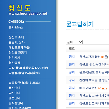
묻고답하기
공지&뉴스
청산도 소개
관공서, 상가
해안도로와 마을
번호
청산도 관광지
공지
청산도관광 16선
(1)
청산사계
청산팔경
공지
청산도 배 신속한 예약
일상·풍습(정월굿,꽃상여,초분)
공지
완도-청산도 오가는 여
각종행사(슬로시티축제)
공지
천천히 흐르는 섬 청산
슬로길안내(제1~11코스)
공지
배표 예약관련
등산안내
(2)
낚시안내
공지
청산도 알고 떠나자 2편 (2
펜션안내
음식점안내
공지
청산도 알고 떠나자 1편 (2
배시간·요금·예약