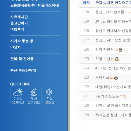
공지
관광 승차권 한장으로 
교통안내(순환,투어,마을버스,택시)
230
청산도에서 텐트를......
자유게시판
229
2박3일 청산도 여행문
묻고답하기
여행후기
228
청산도 안내책자 신청합
227
청산도 지역 요청 및 
시가 머무는 방
야생화
226
민박,자전거
(1)
225
차량 도선
전복·회·건어물
(1)
224
4.13(토) 첫배로 차
펜션·부동산매매
223
숙박시설
(2)
222
내일(10일) 오전에 티
221
5월의 청산도는??
(2)
220
양귀비 꽃 개화시기도
219
3박4일간 청산도에 머물