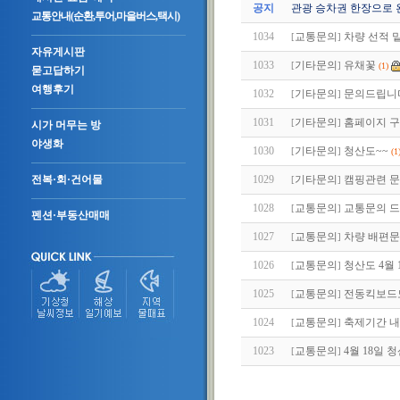
공지
관광 승차권 한장으로 
교통안내(순환,투어,마을버스,택시)
1034
교통문의
차량 선적 
[
]
자유게시판
1033
기타문의
유채꽃
[
]
(1)
묻고답하기
여행후기
1032
기타문의
문의드립니
[
]
1031
기타문의
홈페이지 구
[
]
시가 머무는 방
야생화
1030
기타문의
청산도~~
[
]
(1
1029
기타문의
캠핑관련 문
전복·회·건어물
[
]
1028
교통문의
교통문의 드
[
]
펜션·부동산매매
1027
교통문의
차량 배편
[
]
1026
교통문의
청산도 4월
[
]
1025
교통문의
전동킥보드도
[
]
1024
교통문의
축제기간 내
[
]
1023
교통문의
4월 18일 
[
]