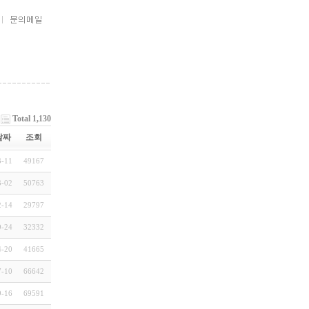
Total 1,130
날짜
조회
3-11
49167
3-02
50763
2-14
29797
9-24
32332
4-20
41665
7-10
66642
9-16
69591