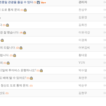
왼종일 관광을 즐길 수 있다
관리자
0
(3)
밑 도로 통제 문의
전상우
0
(1)
김윤정
0
다
김희진
0
(1)
경 잘 했습니다.
이유극강
0
(4)
이경희
0
)
의 드립니다.
어부김씨
0
(2)
립니다.
황대웅
0
(1)
문의
YUN
0
(1)
 12일에 투어버스 운행하나요?
박수열
0
(1)
 배에 탈 수 있어요?
최연주
0
(1)
 청산도 도로 통제 문의.
박순우
0
(1)
청산도
김현무
0
(1)