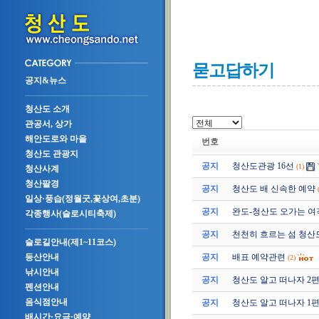
묻고답하기
공지&뉴스
청산도 소개
관공서, 상가
해안도로와 마을
번호
청산도 관광지
공지
청산도관광 16선
(1)
청산사계
청산팔경
공지
청산도 배 신속한 예약
일상·풍습(정월굿,꽃상여,초분)
공지
완도-청산도 오가는 여
각종행사(슬로시티축제)
공지
천천히 흐르는 섬 청산
슬로길안내(제1~11코스)
공지
배표 예약관련
등산안내
(2)
낚시안내
공지
청산도 알고 떠나자 2편 (2
펜션안내
음식점안내
공지
청산도 알고 떠나자 1편 (2
배시간·요금·예약