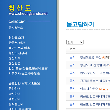
묻고답하기
공지&뉴스
청산도 소개
관공서, 상가
해안도로와 마을
번호
청산도 관광지
공지
청산도관광 16선
(1)
청산사계
청산팔경
공지
청산도 배 신속한 예약
일상·풍습(정월굿,꽃상여,초분)
공지
완도-청산도 오가는 여
각종행사(슬로시티축제)
공지
천천히 흐르는 섬 청산
슬로길안내(제1~11코스)
공지
배표 예약관련
등산안내
(2)
낚시안내
공지
청산도 알고 떠나자 2편 (2
펜션안내
음식점안내
공지
청산도 알고 떠나자 1편 (2
배시간·요금·예약