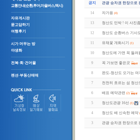
공지
관광 승차권 한장으로 
교통안내(순환,투어,마을버스,택시)
14
자가용
(4)
자유게시판
13
청산도 민박 ! 이 사진좀
묻고답하기
여행후기
12
청산도 순환버스 기사모집(~
11
유채꽃 개화시기
(1)
시가 머무는 방
야생화
10
청산도에 가면 꼭 들려
9
꼭 가보면 좋은곳
전복·회·건어물
8
완도-청산도 오가는 여
펜션·부동산매매
7
천천히 흐르는 섬 청산
6
배표 예약관련
(2)
5
청산도관광 16선
(1)
4
청산도 배 신속한 예약
3
관광 승차권 한장으로 