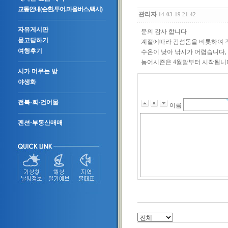
교통안내(순환,투어,마을버스,택시)
관리자
14-03-19 21:42
자유게시판
문의 감사 합니다
묻고답하기
계절에따라 감섬돔을 비롯하여 
여행후기
수온이 낮아 낚시가 어렵습니다,
농어시즌은 4월말부터 시작됩니
시가 머무는 방
야생화
전복·회·건어물
이름
펜션·부동산매매