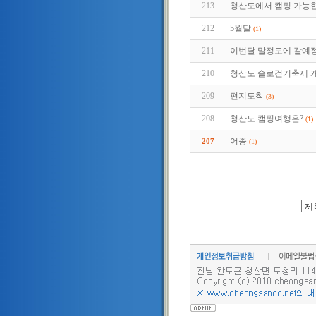
213
청산도에서 캠핑 가능
212
5월달
(1)
211
이번달 말정도에 갈예정
210
청산도 슬로걷기축제 
209
편지도착
(3)
208
청산도 캠핑여행은?
(1)
어종
207
(1)