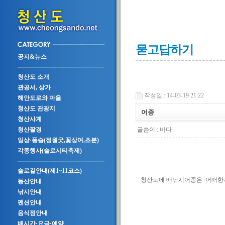
묻고답하기
공지&뉴스
청산도 소개
관공서, 상가
작성일 : 14-03-19 21:22
해안도로와 마을
청산도 관광지
어종
청산사계
글쓴이 :
바다
청산팔경
일상·풍습(정월굿,꽃상여,초분)
각종행사(슬로시티축제)
슬로길안내(제1~11코스)
청산도에 배낚시어종은 어떠한
등산안내
낚시안내
펜션안내
음식점안내
배시간·요금·예약