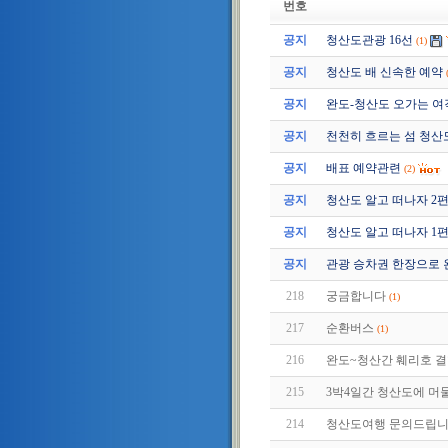
번호
공지
청산도관광 16선
(1)
공지
청산도 배 신속한 예약
공지
완도-청산도 오가는 여
공지
천천히 흐르는 섬 청산
공지
배표 예약관련
(2)
공지
청산도 알고 떠나자 2편 (2
공지
청산도 알고 떠나자 1편 (2
공지
관광 승차권 한장으로 
218
궁금합니다
(1)
217
순환버스
(1)
216
완도~청산간 훼리호 
215
3박4일간 청산도에 머물
214
청산도여행 문의드립니