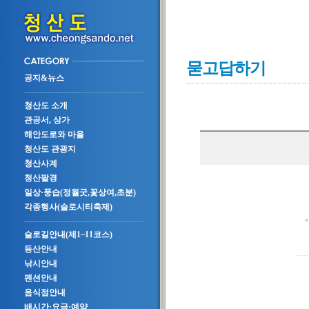
묻고답하기
공지&뉴스
청산도 소개
관공서, 상가
해안도로와 마을
청산도 관광지
청산사계
청산팔경
일상·풍습(정월굿,꽃상여,초분)
각종행사(슬로시티축제)
슬로길안내(제1~11코스)
등산안내
낚시안내
펜션안내
음식점안내
배시간·요금·예약