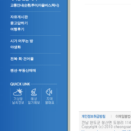
교통안내(순환,투어,마을버스,택시)
자유게시판
묻고답하기
여행후기
시가 머무는 방
야생화
전복·회·건어물
펜션·부동산매매