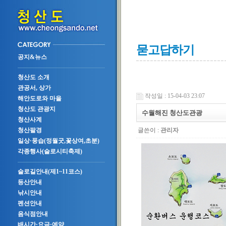
묻고답하기
공지&뉴스
청산도 소개
관공서, 상가
작성일 : 15-04-03 23:07
해안도로와 마을
청산도 관광지
수월해진 청산도관광
청산사계
글쓴이 :
관리자
청산팔경
일상·풍습(정월굿,꽃상여,초분)
각종행사(슬로시티축제)
슬로길안내(제1~11코스)
등산안내
낚시안내
펜션안내
음식점안내
배시간·요금·예약