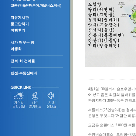
교통안내(순환,투어,마을버스,택시)
자유게시판
묻고답하기
여행후기
시가 머무는 방
야생화
전복·회·건어물
펜션·부동산매매
4월1일~30일까지 슬로우걷
어 났고 좁은 외길의 범바위를
관광지마다 30분~40분 간격
셔틀버스(25인승2대)는 청계
운행은 무엇보다 '저렴한 비용
요금은 순환버스 5.000원 셔
순환버스매표소 도청항~약300m