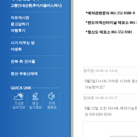
교통안내(순환,투어,마을버스,택시)
*예약관련문의 061-552-9388~9
자유게시판
*완도여객선터미널 매표소 061-55
묻고답하기
여행후기
*청산도 매표소 061-552-9381
시가 머무는 방
야생화
전복·회·건어물
정치영
16-05-31 14:42
펜션·부동산매매
6월5일11시와 가까운 시각에 청
가능한지요?
정재호
16-08-12 01:17
8월 12일 오전 10시배 예
요 010 6301 0210