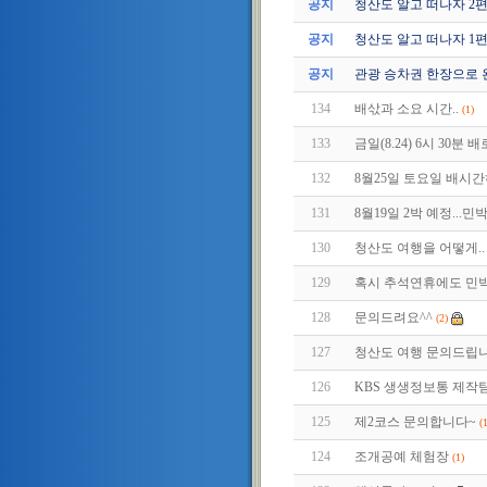
공지
청산도 알고 떠나자 2편 (2
공지
청산도 알고 떠나자 1편 (2
공지
관광 승차권 한장으로 
134
배삯과 소요 시간..
(1)
133
금일(8.24) 6시 30
132
8월25일 토요일 배시
131
8월19일 2박 예정...민
130
청산도 여행을 어떻게..
129
혹시 추석연휴에도 민박
128
문의드려요^^
(2)
127
청산도 여행 문의드립니
126
KBS 생생정보통 제작
125
제2코스 문의합니다~
(
124
조개공예 체험장
(1)