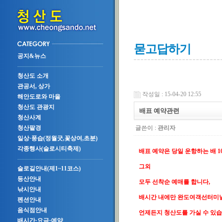
묻고답하기
공지&뉴스
청산도 소개
관공서, 상가
작성일 : 15-04-20 12:55
해안도로와 마을
청산도 관광지
배표 예약관련
청산사계
글쓴이 :
관리자
청산팔경
일상·풍습(정월굿,꽃상여,초분)
각종행사(슬로시티축제)
배표 예약은 당일 운항하는 배 
그외
슬로길안내(제1~11코스)
등산안내
모두 선착순 예매를 합니다,
낚시안내
배시간 내에만 완도여객선터미
펜션안내
음식점안내
언제든지 청산도를 가실 수 있습
배시간·요금·예약