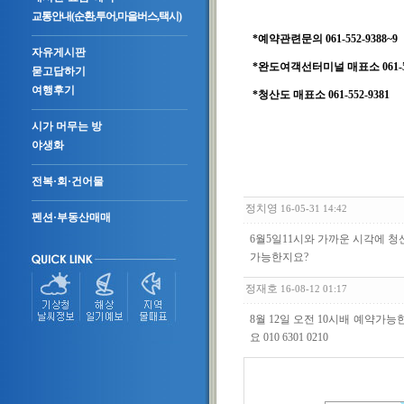
교통안내(순환,투어,마을버스,택시)
*예약관련문의 061-552-9388~9
자유게시판
*완도여객선터미널 매표소 061-55
묻고답하기
여행후기
*청산도 매표소 061-552-9381
시가 머무는 방
야생화
전복·회·건어물
정치영
16-05-31 14:42
펜션·부동산매매
6월5일11시와 가까운 시각에 청
가능한지요?
정재호
16-08-12 01:17
8월 12일 오전 10시배 예
요 010 6301 0210