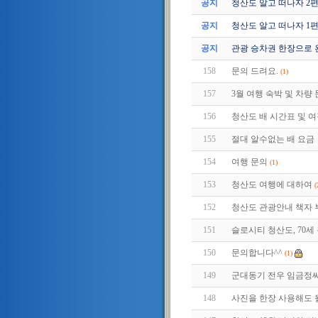
공지
청산도 알고 떠나자 2편 (2
공지
청산도 알고 떠나자 1편 (2
공지
관광 승차권 한장으로 
158
문의 드려요.
(1)
157
3월 여행 숙박 및 차량
156
청산도 배 시간표 및 여
155
절대 알수없는 배 요금
154
여행 문의
(1)
153
청산도 여행에 대하여
(
152
청산도 관광안내 책자 
151
슬로시티 청산도, 70세 
150
문의합니다^^
(1)
149
군대동기 전우 임금정
148
사진을 한장 사용해도 