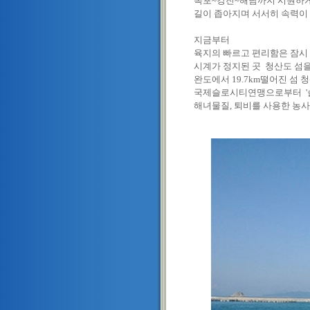
목포~강진~해남까지 시원하게
길이 좁아지며 서서히 속력이
지금부터
육지의 빠르고 편리함은 잠시
시계가 정지된 곳 청산도 섬을
완도에서 19.7km떨어진 섬 
국제슬로시티연맹으로부터 '슬
해녀물질, 퇴비를 사용한 농