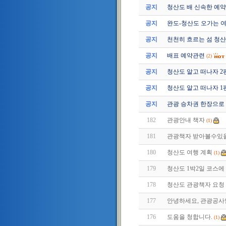
공지
청산도 배 신속한 예약
공지
완도-청산도 오가는 여
공지
천천히 흐르는 섬 청
공지
배표 예약관련
(2)
공지
청산도 알고 떠나자 2편 (2
공지
청산도 알고 떠나자 1편 (2
공지
관광 승차권 한장으로 
182
관광안내 책자
(1)
181
관광책자 받아볼수있
180
청산도 여행 계획
(1)
179
청산도 1박2일 코스에 
178
청산도 관광책자 요청
177
안녕하세요, 관광공사입
176
도움을 청합니다.
(1)