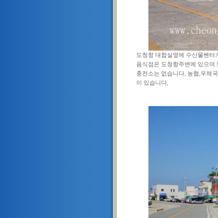
도청항 대합실옆에 수산물쎈터가
음식점은 도청항주변에 있으며 민박집
충전소는 없습니다, 농협,우체국,
이 있습니다,