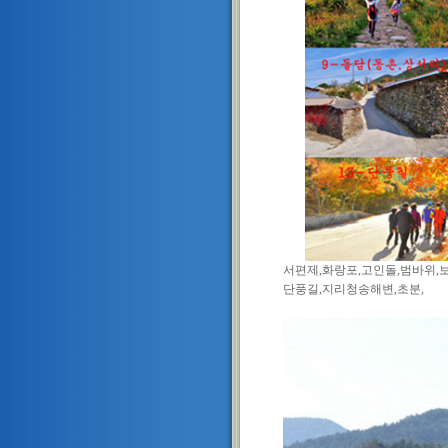
서편제,화랑포,고인돌,범바위,
단풍길,지리청송해변,초분,