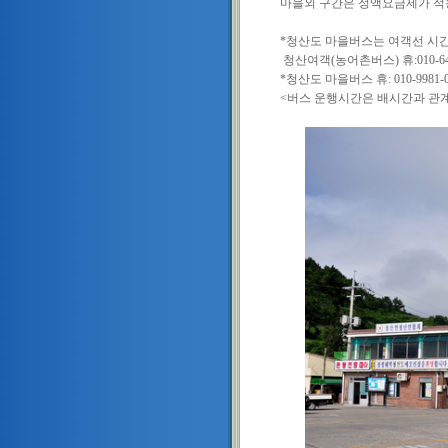
마을외 구간은 정액요금제가 적용
*청산도 마을버스는 여객선 시간
청산여객(농어촌버스) 휴:010-
*청산도 마을버스 휴: 010-998
<버스 운행시간은 배시간과 관