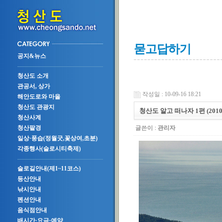
묻고답하기
공지&뉴스
청산도 소개
관공서, 상가
작성일 : 10-09-16 18:21
해안도로와 마을
청산도 관광지
청산도 알고 떠나자 1편 (2010.0
청산사계
글쓴이 :
관리자
청산팔경
일상·풍습(정월굿,꽃상여,초분)
각종행사(슬로시티축제)
슬로길안내(제1~11코스)
등산안내
낚시안내
펜션안내
음식점안내
배시간·요금·예약