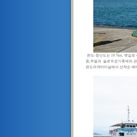
완도-청산도는 19.7km, 뱃길
중,주말과
슬로우걷기축제와 관
완도여객터미널에서 선착순 예매