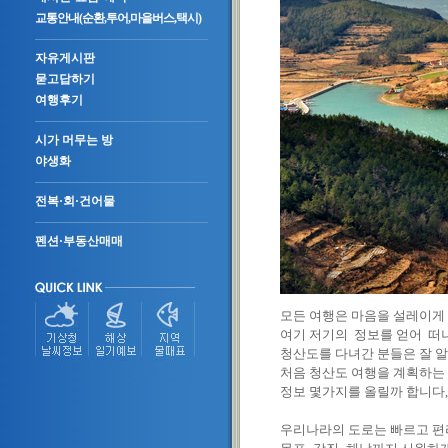
교통안내(순환,투어,마을버스,택시)
자유게시판
묻고답하기
여행후기
시가 머무는 방
야생화
전복·회·건어물
펜션·부동산매매
모든 여행은 마음을 설레이게
여기 저기의 정보를 얻어 떠
청산도를 다녀간 분들은 잘 
처음 청산도 여행을 계획하는
정보 몇가지를 올릴까 합니다,
우리나라의 도로는 빠르고 편