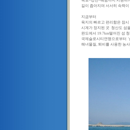
목포~강진~해남까지 시원하게
길이 좁아지며 서서히 속력이
지금부터
육지의 빠르고 편리함은 잠시
시계가 정지된 곳 청산도 섬을
완도에서 19.7km떨어진 섬 
국제슬로시티연맹으로부터 '슬
해녀물질, 퇴비를 사용한 농