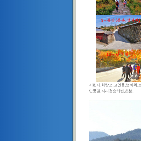
서편제,화랑포,고인돌,범바위,
단풍길,지리청송해변,초분,