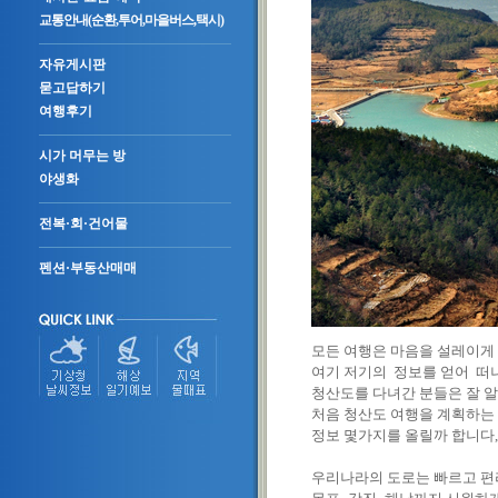
교통안내(순환,투어,마을버스,택시)
자유게시판
묻고답하기
여행후기
시가 머무는 방
야생화
전복·회·건어물
펜션·부동산매매
모든 여행은 마음을 설레이게
여기 저기의 정보를 얻어 떠
청산도를 다녀간 분들은 잘 
처음 청산도 여행을 계획하는
정보 몇가지를 올릴까 합니다,
우리나라의 도로는 빠르고 편