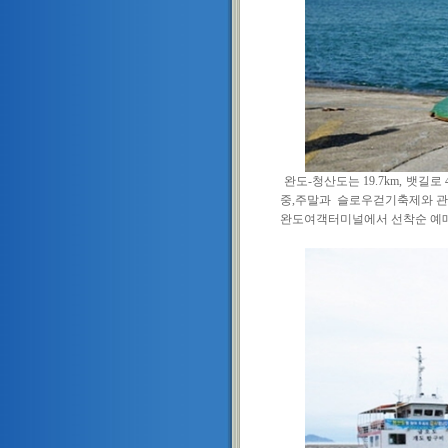
완도-청산도는 19.7km, 뱃길
중,주말과
슬로우걷기축제와 관
완도여객터미널에서 선착순 예매