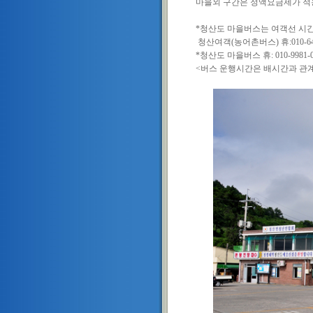
마을외 구간은 정액요금제가 적용
*청산도 마을버스는 여객선 시간
청산여객(농어촌버스) 휴:010-
*청산도 마을버스 휴: 010-998
<버스 운행시간은 배시간과 관