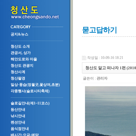
묻고답하기
공지&뉴스
청산도 소개
관공서, 상가
작성일 : 10-09-16 18:21
해안도로와 마을
청산도 관광지
청산도 알고 떠나자 1편 (2010.0
청산사계
글쓴이 :
관리자
청산팔경
일상·풍습(정월굿,꽃상여,초분)
각종행사(슬로시티축제)
슬로길안내(제1~11코스)
등산안내
낚시안내
펜션안내
음식점안내
배시간·요금·예약