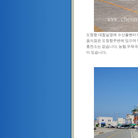
도청항 대합실옆에 수산물쎈터가
음식점은 도청항주변에 있으며 민박집
충전소는 없습니다, 농협,우체국,
이 있습니다,