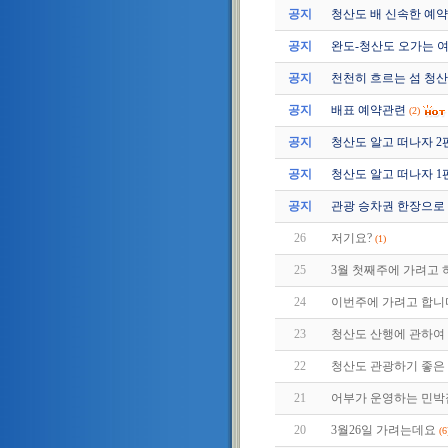
공지
청산도 배 신속한 예약
공지
완도-청산도 오가는 여
공지
천천히 흐르는 섬 청
공지
배표 예약관련
(2)
공지
청산도 알고 떠나자 2편 (2
공지
청산도 알고 떠나자 1편 (2
공지
관광 승차권 한장으로 
26
저기요?
(1)
25
3월 첫째주에 가려고 
24
이번주에 가려고 합니다.
23
청산도 산행에 관하여
22
청산도 관광하기 좋은 
21
어부가 운영하는 민박
20
3월26일 가려는데요
(6