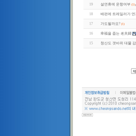
19
설연휴에 운항여부
(1)
18
배편에 트레일러가 연
17
가도될까요?
(1)
16
幸福을 줍는 老夫婦
15
청산도 갯바위 대물 