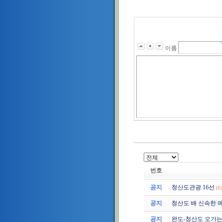
이름
번호
공지
청산도관광 16선
(1)
공지
청산도 배 신속한 
공지
완도-청산도 오가는