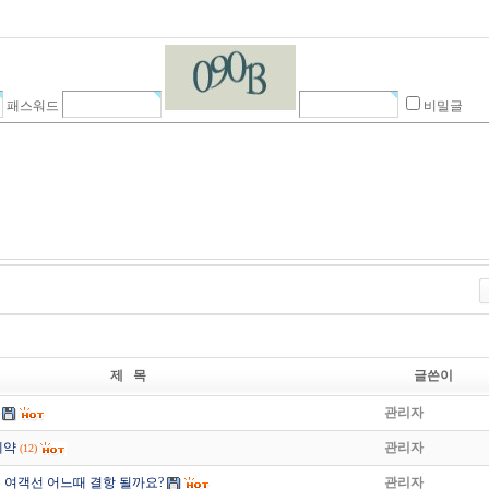
패스워드
비밀글
제 목
글쓴이
관리자
예약
관리자
(12)
 여객선 어느때 결항 될까요?
관리자