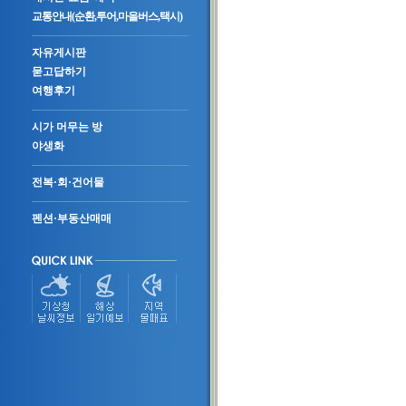
교통안내(순환,투어,마을버스,택시)
자유게시판
묻고답하기
여행후기
시가 머무는 방
야생화
전복·회·건어물
펜션·부동산매매