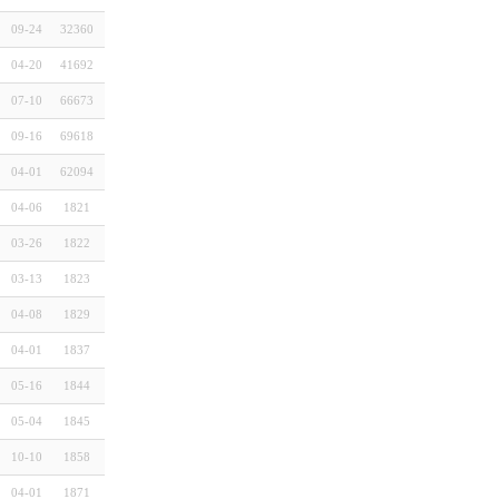
09-24
32360
04-20
41692
07-10
66673
09-16
69618
04-01
62094
04-06
1821
03-26
1822
03-13
1823
04-08
1829
04-01
1837
05-16
1844
05-04
1845
10-10
1858
04-01
1871