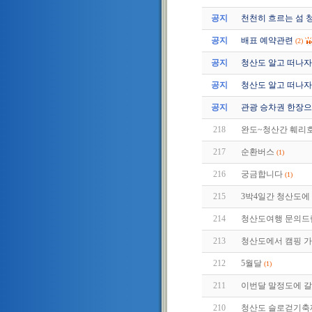
공지
천천히 흐르는 섬 
공지
배표 예약관련
(2)
공지
청산도 알고 떠나자 2편 
공지
청산도 알고 떠나자 1편 
공지
관광 승차권 한장으
218
완도~청산간 훼리
217
순환버스
(1)
216
궁금합니다
(1)
215
3박4일간 청산도에 
214
청산도여행 문의드
213
청산도에서 캠핑 
212
5월달
(1)
211
이번달 말정도에 갈
210
청산도 슬로걷기축