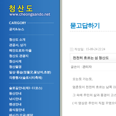
묻고답하기
공지&뉴스
청산도 소개
관공서, 상가
작성일 : 15-09-24 22:24
해안도로와 마을
청산도 관광지
천천히 흐르는 섬 청산도
청산사계
글쓴이 :
관리자
청산팔경
일상·풍습(정월굿,꽃상여,초분)
각종행사(슬로시티축제)
오는듯 가는듯,
멈춘듯이 천천히 흐르는 남쪽 
슬로길안내(제1~11코스)
등산안내
그 속에 주민의 삶과 풍경이 고
낚시안내
( 이 영상은 주민이 직접 꾸몄으
펜션안내
음식점안내
배시간·요금·예약