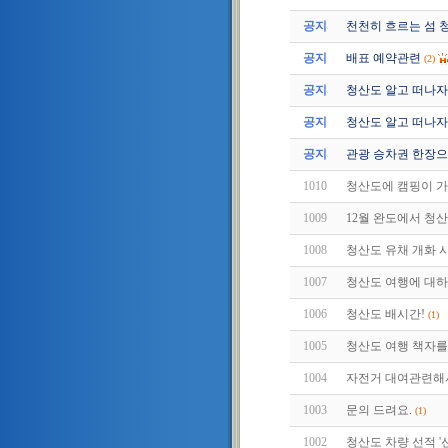
공지
천천히 흐르는 섬 
공지
배표 예약관련
(2)
공지
청산도 알고 떠나자 2편 
공지
청산도 알고 떠나자 1편 
공지
관광 승차권 한장으
1010
청산도에 캠핑이 
1009
12월 완도에서 청
1008
청산도 유채 개화 
1007
청산도 여행에 대
1006
청산도 배시간!
(1)
1005
청산도 여행 책자
1004
자전거 대여관련해서
1003
문의 드려요.
(1)
1002
청산도 차량 선적 '