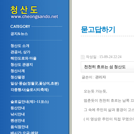
묻고답하기
공지&뉴스
청산도 소개
관공서, 상가
작성일 : 15-09-24 22:24
해안도로와 마을
청산도 관광지
천천히 흐르는 섬 청산도
청산사계
글쓴이 :
관리자
청산팔경
일상·풍습(정월굿,꽃상여,초분)
각종행사(슬로시티축제)
오는듯 가는듯,
멈춘듯이 천천히 흐르는 남쪽 
슬로길안내(제1~11코스)
등산안내
그 속에 주민의 삶과 풍경이 고
낚시안내
( 이 영상은 주민이 직접 꾸몄으
펜션안내
음식점안내
배시간·요금·예약