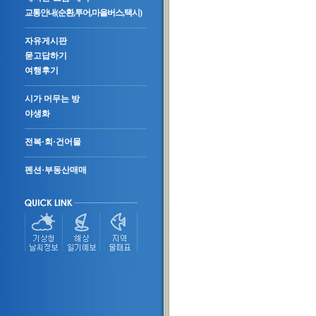
교통안내(순환,투어,마을버스,택시)
자유게시판
묻고답하기
여행후기
시가 머무는 방
야생화
전복·회·건어물
펜션·부동산매매