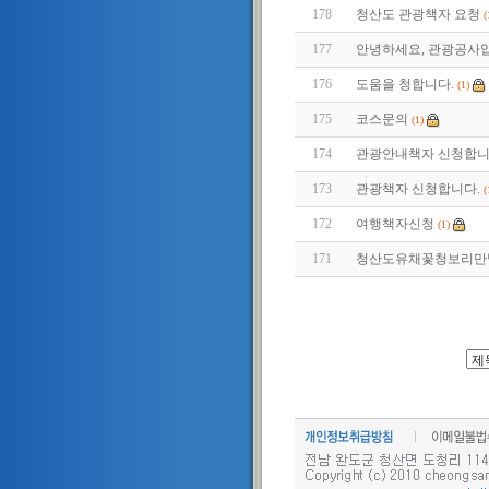
178
청산도 관광책자 요청
(
177
안녕하세요, 관광공사입니
176
도움을 청합니다.
(1)
175
코스문의
(1)
174
관광안내책자 신청합니
173
관광책자 신청합니다.
(
172
여행책자신청
(1)
171
청산도유채꽃청보리만