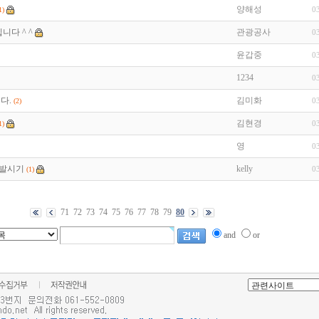
양해성
0
1)
다 ^ ^
관광공사
0
윤갑중
0
1234
0
다.
김미화
0
(2)
김현경
0
1)
영
0
발시기
kelly
0
(1)
71
72
73
74
75
76
77
78
79
80
and
or