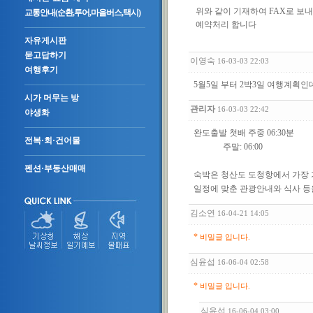
위와 같이 기재하여 FAX로 보
교통안내(순환,투어,마을버스,택시)
예약처리 합니다
자유게시판
묻고답하기
이영숙
16-03-03 22:03
여행후기
5월5일 부터 2박3일 여행계획인
시가 머무는 방
관리자
16-03-03 22:42
야생화
완도출발 첫배 주중 06:30분
전복·회·건어물
주말: 06:00
펜션·부동산매매
숙박은 청산도 도청항에서 가장 가까
일정에 맞춘 관광안내와 식사 등
김소연
16-04-21 14:05
*
비밀글 입니다.
심윤섭
16-06-04 02:58
*
비밀글 입니다.
심윤섭
16-06-04 03:00