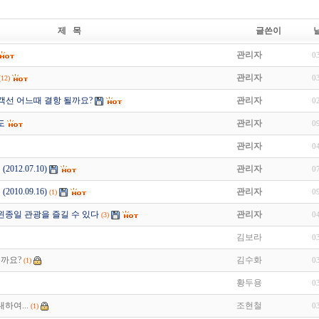
제 목
글쓴이
관리자
0
관리자
0
(12)
객선 어느때 결항 될까요?
관리자
0
도
관리자
0
관리자
0
012.07.10)
관리자
0
010.09.16)
관리자
0
(1)
왼종일 관광을 즐길 수 있다
관리자
0
(3)
김보라
0
까요?
김수화
0
(1)
황두용
0
하여...
조현철
0
(1)