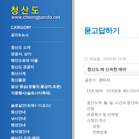
묻고답하기
공지&뉴스
청산도 소개
관공서, 상가
작성일 : 16-03-02 15:19
해안도로와 마을
청산도 관광지
청산도 배 신속한 예약
청산사계
글쓴이 :
관리자
청산팔경
일상·풍습(정월굿,꽃상여,초분)
FAX 예약 FAX번호 061-552-9
각종행사(슬로시티축제)
청산도착 월, 일, 시간과 청산
슬로길안내(제1~11코스)
인원
등산안내
관광회사 및 단체명
낚시안내
신청인 주소
펜션안내
성명
음식점안내
전화번호
배시간·요금·예약