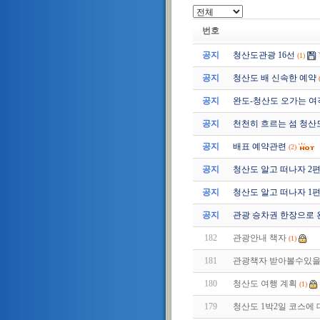
번호
공지
청산도관광 16선
(1)
공지
청산도 배 신속한 예약
공지
완도-청산도 오가는 여
공지
천천히 흐르는 섬 청산
공지
배표 예약관련
(2)
공지
청산도 알고 떠나자 2편 (2
공지
청산도 알고 떠나자 1편 (2
공지
관광 승차권 한장으로 
182
관광안내 책자
(1)
181
관광책자 받아볼수있을
180
청산도 여행 계획
(1)
179
청산도 1박2일 코스에 대