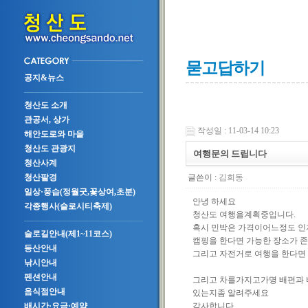
묻고답하기
공지&뉴스
청산도 소개
관공서, 상가
작성일 : 11-03-14 10:23
해안도로와 마을
청산도 관광지
여행문의 드립니다
청산사계
글쓴이 :
김희동
청산팔경
일상·풍습(정월굿,꽃상여,초분)
안녕 하세요
각종행사(슬로시티축제)
청산도 여행을계획중입니다.
혹시 민박은 가격이어느정도 인
슬로길안내(제1~11코스)
캠핑을 한다면 가능한 장소가 존
등산안내
그리고 자전거로 여행을 한다면
낚시안내
펜션안내
그리고 차를가지고가명 배편과 
음식점안내
있는지좀 알려주세요
감사합니다.
배시간·요금·예약