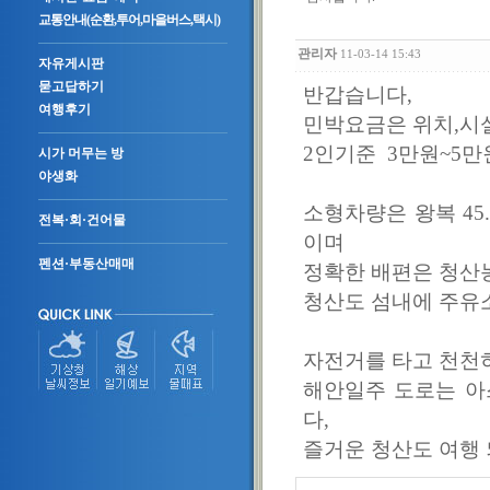
교통안내(순환,투어,마을버스,택시)
관리자
11-03-14 15:43
자유게시판
묻고답하기
반갑습니다,
여행후기
민박요금은 위치,시설
2인기준 3만원~5만
시가 머무는 방
야생화
소형차량은 왕복 45
전복·회·건어물
이며
펜션·부동산매매
정확한 배편은 청산농협
청산도 섬내에 주유소
자전거를 타고 천천히
해안일주 도로는 아
다,
즐거운 청산도 여행