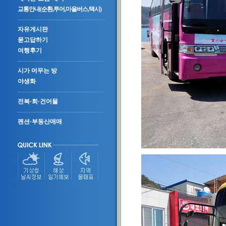
교통안내(순환,투어,마을버스,택시)
자유게시판
묻고답하기
여행후기
시가 머무는 방
야생화
전복·회·건어물
펜션·부동산매매