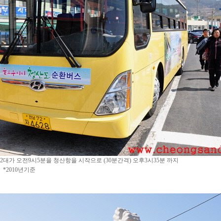
2대가 오전9시5분을 청산항을 시작으로 (30분간격) 오후3시35분 까지
*2010년기준