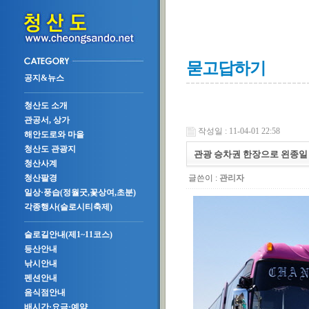
묻고답하기
공지&뉴스
청산도 소개
관공서, 상가
작성일 : 11-04-01 22:58
해안도로와 마을
청산도 관광지
관광 승차권 한장으로 왼종일 
청산사계
글쓴이 :
관리자
청산팔경
일상·풍습(정월굿,꽃상여,초분)
각종행사(슬로시티축제)
슬로길안내(제1~11코스)
등산안내
낚시안내
펜션안내
음식점안내
배시간·요금·예약