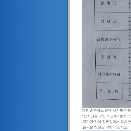
관광 순환버스 운행 시간과 관광코
*승차권을 구입 하신후 1호차, 
걷다가 간이 정류장에서 정차한 
즐거운 청산도 여행 되십시요.