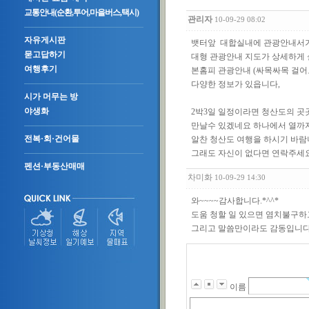
교통안내(순환,투어,마을버스,택시)
관리자
10-09-29 08:02
자유게시판
뱃터앞 대합실내에 관광안내서가
묻고답하기
대형 관광안내 지도가 상세하게 
여행후기
본홈피 관광안내 (싸목싸목 걸어보
다양한 정보가 있읍니다,
시가 머무는 방
야생화
2박3일 일정이라면 청산도의 곳
만날수 있겠네요 하나에서 열까
전복·회·건어물
알찬 청산도 여행을 하시기 바람
그래도 자신이 없다면 연락주세
펜션·부동산매매
차미화
10-09-29 14:30
와~~~~감사합니다.*^^*
도움 청할 일 있으면 염치불구하
그리고 말씀만이라도 감동입니다.!!!!!
이름