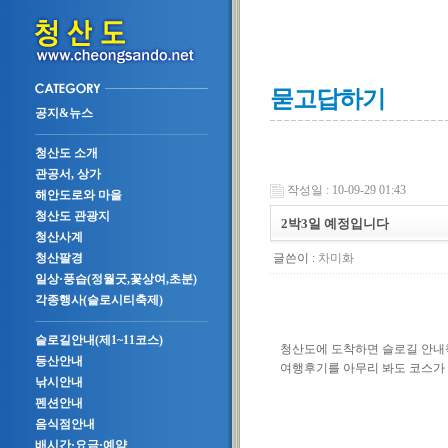
묻고답하기
공지&뉴스
청산도 소개
관공서, 상가
작성일 : 10-09-29 01:43
해안도로와 마을
청산도 관광지
2박3일 예정입니다
청산사계
글쓴이 :
차미화
청산팔경
일상·풍습(정월굿,꽃상여,초분)
각종행사(슬로시티축제)
슬로길안내(제1~11코스)
청산도에 도착하면 슬로길 안내
등산안내
여행후기를 아무리 봐도 코스가 
낚시안내
펜션안내
음식점안내
배시간·요금·예약