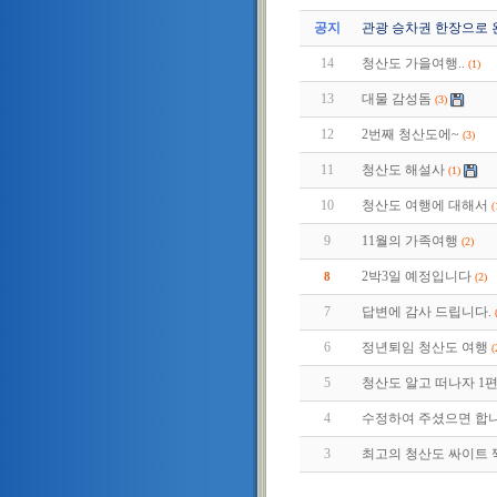
공지
관광 승차권 한장으로 
14
청산도 가을여행..
(1)
13
대물 감성돔
(3)
12
2번째 청산도에~
(3)
11
청산도 해설사
(1)
10
청산도 여행에 대해서
(
9
11월의 가족여행
(2)
2박3일 예정입니다
8
(2)
7
답변에 감사 드립니다.
6
정년퇴임 청산도 여행
(
5
청산도 알고 떠나자 1편 (2
4
수정하여 주셨으면 합
3
최고의 청산도 싸이트 