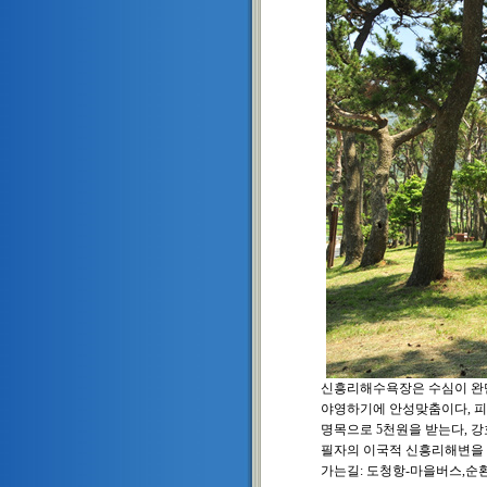
신흥리해수욕장은 수심이 완만
야영하기에 안성맞춤이다, 피
명목으로 5천원을 받는다, 강호
필자의 이국적 신흥리해변을 주제
가는길: 도청항-마을버스,순환버