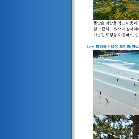
돌담은 바람을 막고 이웃과의
잘 보존하고 있으며 상서리마을 
가는길-도청항-마을버스, 순환버
10-신흥리해수욕장-도청항(약6.7