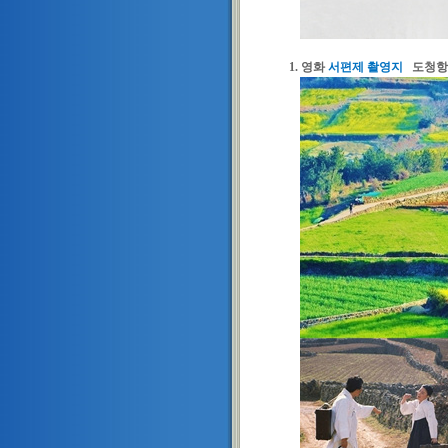
1. 영화
서편제 촬영지
도청항-