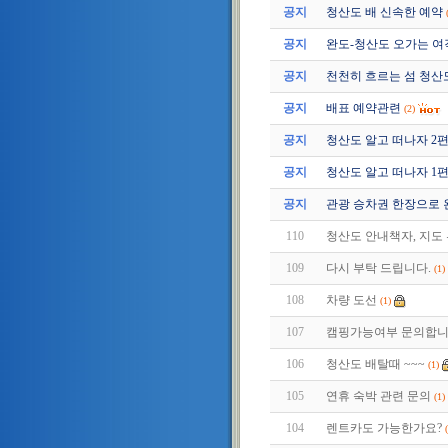
공지
청산도 배 신속한 예약
공지
완도-청산도 오가는 여
공지
천천히 흐르는 섬 청산
공지
배표 예약관련
(2)
공지
청산도 알고 떠나자 2편 (2
공지
청산도 알고 떠나자 1편 (2
공지
관광 승차권 한장으로 
110
청산도 안내책자, 지도
109
다시 부탁 드립니다.
(1)
108
차량 도선
(1)
107
캠핑가능여부 문의합니
106
청산도 배탈때 ~~~
(1)
105
연휴 숙박 관련 문의
(1)
104
렌트카도 가능한가요?