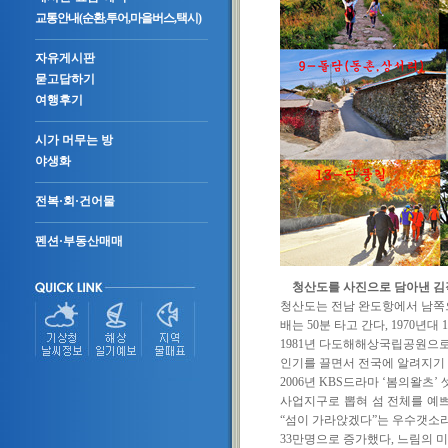
교통안내(순환,투어,마을버스,택시)
자유게시판
묻고답하기
여행후기
시가 머무는 방
야생화
전복·회·건어물
펜션·부동산매매
청산도를 사진으로 담아낸 김
청산도는 전남 완도항에서 남
배는
50
분 타고 간다
, 1970
년대
1
1981
년 다도해해상국립공원으로
인기를 끌면서 전국에 알려지기
2006
년
KBS
드라마
‘
봄의왈츠
’
사업지구로 뽑혀 섬 전체를 예
“
섬이 가라앉겠다
”
는 우수갯소리
33
만명으로 증가했다
,
느림의 미