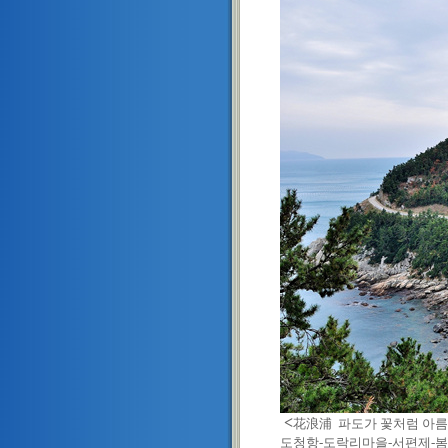
<
花浪浦 파도가 꽃처럼 아름
도청항-도락리마을-서편제-봄