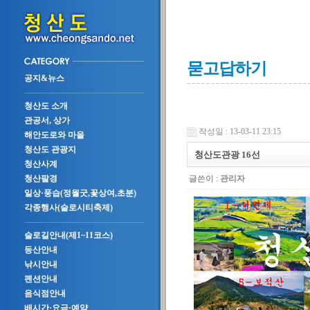
묻고답하기
공지&뉴스
청산도 소개
관공서, 상가
작성일 : 13-03-11 23:15
해안도로와 마을
청산도 관광지
청산도관광 16선
청산사계
글쓴이 :
관리자
청산팔경
일상·풍습(정월굿,꽃상여,초분)
각종행사(슬로시티축제)
슬로길안내(제1~11코스)
등산안내
낚시안내
펜션안내
음식점안내
배시간·요금·예약