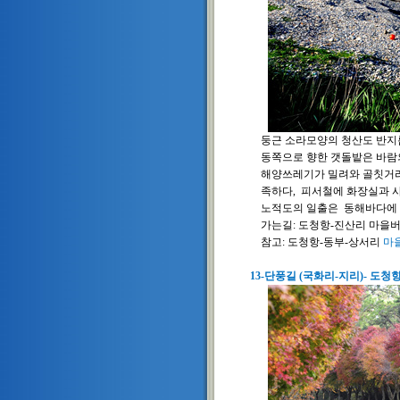
둥근 소라모양의 청산도 반지름
동쪽으로 향한 갯돌밭은 바람의
해양쓰레기가 밀려와 골칫거리다
족하다, 피서철에 화장실과 샤
노적도의 일출은 동해바다에 결
가는길: 도청항-진산리 마을버
참고: 도청항-동부-상서리
마
13-단풍길 (국화리-지리)- 도청항