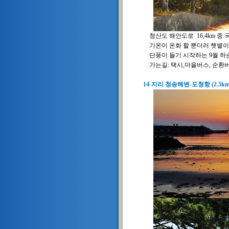
청산도 해안도로 16,4km 중
기온이 온화 할 뿐더러 햇볕이
단풍이 들기 시작하는 9월 하순
가는길: 택시,마을버스, 순환버
14-지리 청송해변-도청항 (2.5km