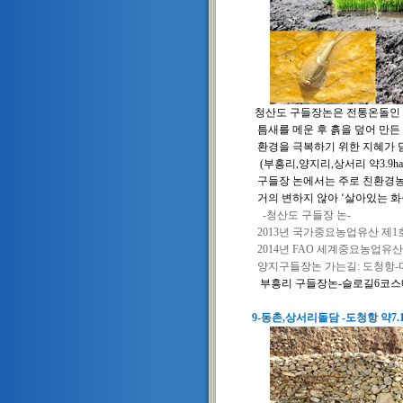
청산도 구들장논은 전통온돌인 
틈새를 메운 후 흙을 덮어 만든
환경을 극복하기 위한 지혜가 
(
부흥리
,
양지리
,
상서리 약
3.9ha
구들장 논에서는 주로 친환경농
거의 변하지 않아
‘
살아있는 화
-
청산도 구들장 논
-
2013
년 국가중요농업유산 제
1
2014
년
FAO
세계중요농업유산
양지구들장논 가는길: 도청항-
부흥리 구들장논-슬로길6코스
9-동촌,상서리돌담 -도청항 약7.