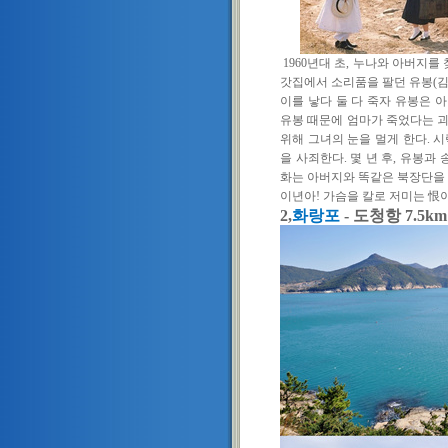
1960
년대 초
,
누나와 아버지를 
갓집에서 소리품을 팔던 유봉
(
이를 낳다 둘 다 죽자 유봉은 
유봉 때문에 엄마가 죽었다는 괴
위해 그녀의 눈을 멀게 한다
.
시
을 사죄한다
.
몇 년 후
,
유봉과 
화는 아버지와 똑같은 북장단을
이년아
!
가슴을 칼로 저미는
恨
2,
화랑포
- 도청항 7.5km