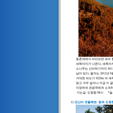
동촌재에서 바라보면 새의 형
새목아지가 나온다, 새목아지는
소나무는 신비하기까지 하다, 
남아 있다,
필자는 2012년
거대한 파도가 약20m 의 새
맞고 겨우 살아나 지금 이 글
지정하여 관광객에게 소개하
가는길: 도청항-택시 *슬로
12-진산리 갯돌해변- 동부-도청항 