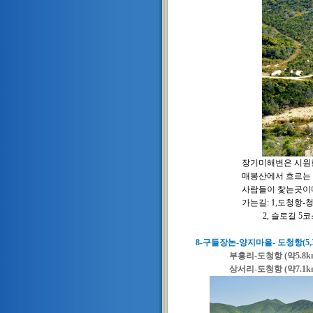
장기미해변은 시원한
매봉산에서 흐르는 계곡물은
사람들이 찿는곳이다
가는길: 1,도청항-청계리-장
2, 슬로길 5코스 권덕
8-구들장논-양지마을- 도청항(5,
부흥리-도청항 (약5.8k
상서리-도청항 (약7.1k