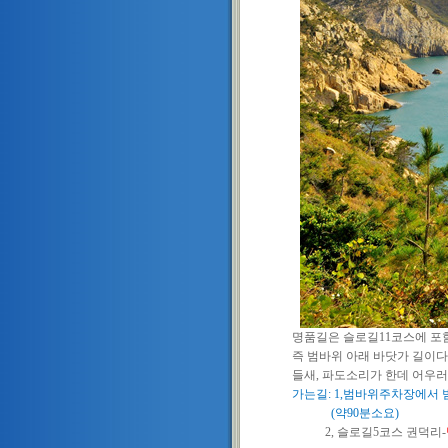
명품길은 슬로길11코스에 포함되
즉 범바위 아래 바닷가 길이다,
들새, 파도소리가 한데 어우러져
가는길: 1,범바위주차장에서 
(약90분소요)
2, 슬로길5코스 권덕리-