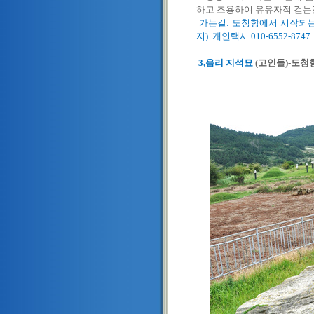
하고 조용하여 유유자적 걷는
가는길: 도청항에서 시작되는
지) 개인택시 010-6552-874
3,읍리 지석묘
(고인돌)-도청항 