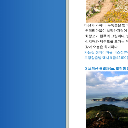
바닷가 가까이 우뚝솟은 범바
권덕리마을이 보적산자락에 안겨
화랑포가 한폭의 그림이다, 범
삼치배와
제주도를 오가는 
잦아 오늘은 희미하다,
가는길:청계리마을 버스정류장하
도청항출발 택시요금:15.000원(
5-보적산 해발330m, 도청항