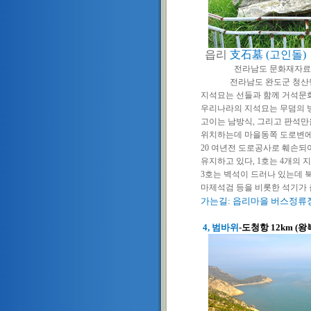
읍리
支石墓
(
고인돌
)
전라남도 문화재자료
전라남도 완도군 청산면
지석묘는 선들과 함께 거석문
우리나라의 지석묘는 무덤의 방
고이는 남방식
,
그리고 판석만
위치하는데 마을
동쪽 도로변
20
여년전 도로공사로 훼손되
유지하고 있다
, 1
호는
4
개의 
3
호는 벽석이 드러나 있는데 
마제석검 등을 비롯한 석기가 
가는길: 읍리마을 버스정류장
4, 범바위
-도청항 12km (왕