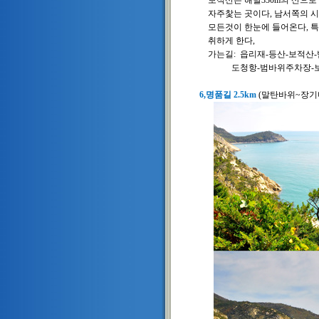
자주찿는 곳이다, 남서쪽의 시
모든것이 한눈에 들어온다, 특
취하게 한다,
가는길: 읍리재-등산-보적산-범
도청항-범바위주차장-보적산-
6,명품길 2.5km
(말탄바위~장기