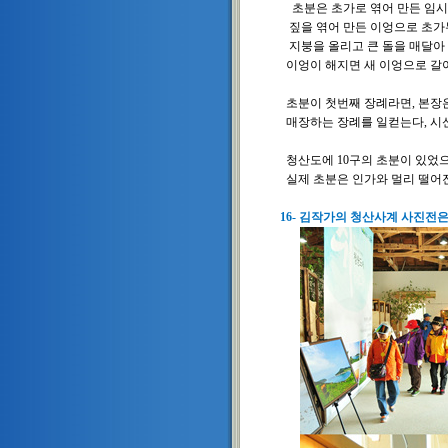
초분은 초가로 엮어 만든 임시
짚을 엮어 만든 이엉으로 초가
지붕을 올리고 큰 돌을 매달아 
이엉이 해지면 새 이엉으로 갈아
초분이 첫번째 장례라면, 본장은
매장하는 장례를 일컫는다, 시신
청산도에 10구의 초분이 있었으나
실제 초분은 인가와 멀리 떨어진
16- 김작가의 청산사계 사진전은