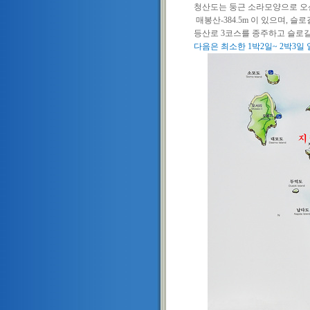
청산도는 둥근 소라모양으로 오
매봉산
-384.5m
이 있으며
,
슬로
등산로
3
코스를 종주하고 슬로
다음은 최소한
1
박
2
일
~ 2
박
3
일 