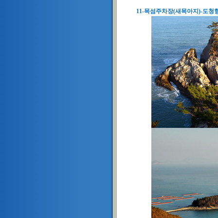
11-목섬주차장(새목아지)-도청항(