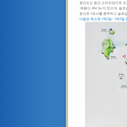
청산도는 둥근 소라모양으로 오
매봉산
-384.5m
이 있으며
,
슬로
등산로
3
코스를 종주하고 슬로
다음은 최소한
1
박
2
일
~ 2
박
3
일 