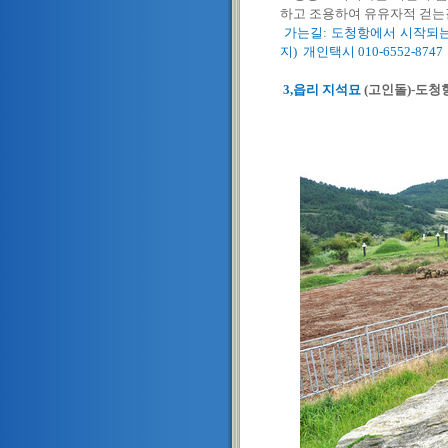
하고 조용하여 유유자적 걷는
가는길: 도청항에서 시작되는
지) 개인택시 010-6552-874
3,읍리 지석묘
(고인돌)-도청항 