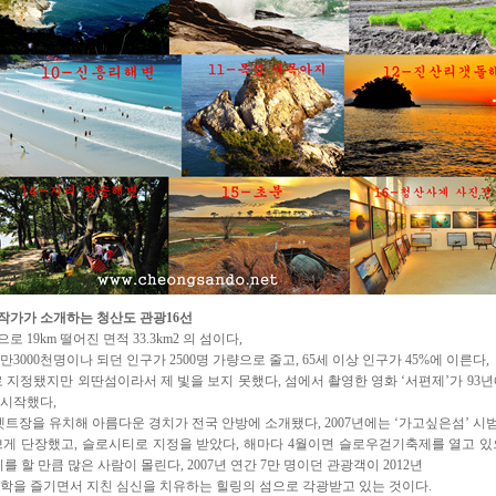
작가가 소개하는 청산도 관광16선
쪽으로
19km
떨어진 면적
33.3km2
의 섬이다
,
만
3000
천명이나 되던 인구가
2500
명 가량으로
줄고
, 65
세 이상 인구가
45%
에 이른다
,
 지정됐지만 외딴섬이라서 제 빛을 보지 못했다
,
섬에서 촬영한 영화
‘
서편제
’
가
93
년
시작했다
,
셋트장을 유치해 아름다운 경치가 전국 안방에 소개됐다
,
2007
년에는
‘
가고싶은섬
’
시
쁘게 단장했고
,
슬로시티로
지정을 받았다
,
해마다
4
월이면 슬로우걷기축제를 열고 있
를 할 만큼 많은 사람이 몰린다
, 2007
년 연간
7
만 명이던 관광객이
2012
년
학을 즐기면서 지친 심신을 치유하는 힐링의 섬으로 각광
받고 있는 것이다
.