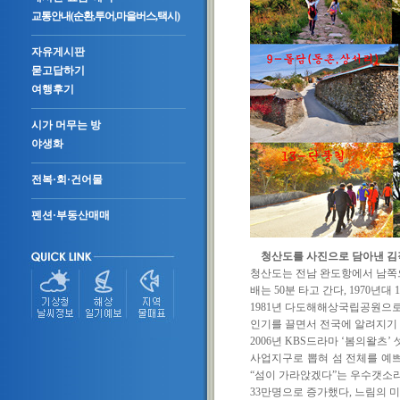
교통안내(순환,투어,마을버스,택시)
자유게시판
묻고답하기
여행후기
시가 머무는 방
야생화
전복·회·건어물
펜션·부동산매매
청산도를 사진으로 담아낸 김
청산도는 전남 완도항에서 남
배는
50
분 타고 간다
, 1970
년대
1
1981
년 다도해해상국립공원으로
인기를 끌면서 전국에 알려지기
2006
년
KBS
드라마
‘
봄의왈츠
’
사업지구로 뽑혀 섬 전체를 예
“
섬이 가라앉겠다
”
는 우수갯소리
33
만명으로 증가했다
,
느림의 미