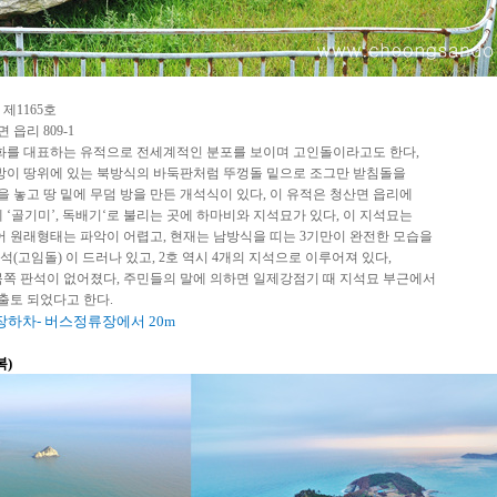
 제
1165
호
 읍리
809-1
화를 대표하는 유적으로 전세계적인 분포를 보이며
고인돌이라고도 한다
,
이 땅위에 있는 북방식의
바둑판처럼 뚜껑돌 밑으로 조그만 받침돌을
을 놓고
땅 밑에 무덤 방을 만든 개석식이 있다
,
이 유적은 청산면 읍리에
에
‘
골기미
’,
독배기
‘
로 불리는 곳에 하마비와 지석묘가 있다
,
이 지석묘는
어 원래형태는 파악이 어렵고
,
현재는 남방식을 띠는
3
기만이 완전한 모습을
지석
(
고임돌
)
이 드러나 있고
,
2
호 역시
4
개의 지석으로 이루어져 있다
,
북쪽 판석이 없어졌다
,
주민들의 말에 의하면 일제강점기 때
지석묘 부근에서
출토 되었다고 한다
.
하차- 버스정류장에서 20m
복)