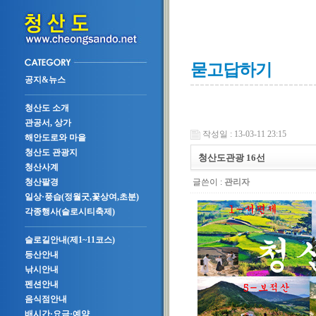
묻고답하기
공지&뉴스
청산도 소개
관공서, 상가
작성일 : 13-03-11 23:15
해안도로와 마을
청산도 관광지
청산도관광 16선
청산사계
글쓴이 :
관리자
청산팔경
일상·풍습(정월굿,꽃상여,초분)
각종행사(슬로시티축제)
슬로길안내(제1~11코스)
등산안내
낚시안내
펜션안내
음식점안내
배시간·요금·예약