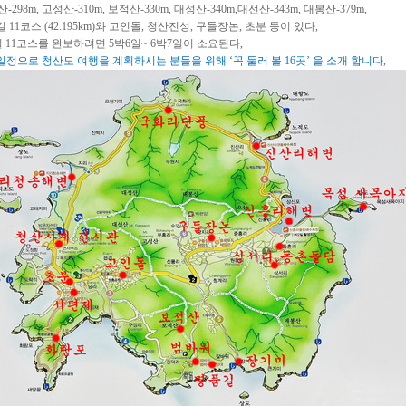
산
-298m,
고성산
-310m,
보적산
-330m,
대성산
-340m,
대선산
-343m,
대봉산
-379m,
길
11
코스
(42.195km)
와
고인돌
,
청산진성
,
구들장논
,
초분 등이 있다
,
길
11
코스를 완보하려면
5
박
6
일
~ 6
박
7
일이 소요된다
,
일정으로 청산도 여행을 계획하시는 분들을 위해
‘
꼭 둘러 볼
16
곳
’
을 소개 합니다
,