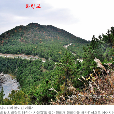
답다하여 붙여진 이름>
의왈츠-화랑포 해안가 '사랑길'을 돌아 당리재-당리마을-청산진성으로 이어지는