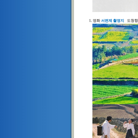
1. 영화
서편제 촬영지
도청항-