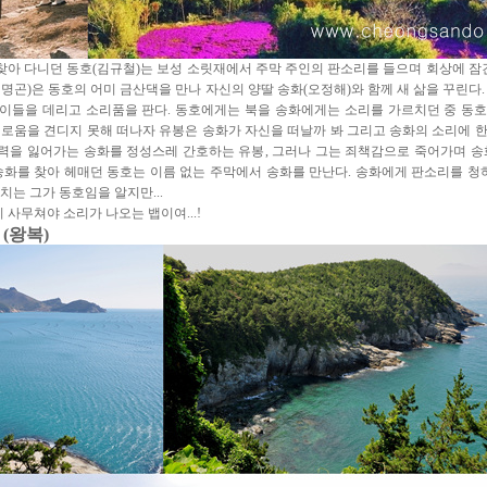
찾아 다니던 동호
(
김규철
)
는 보성 소릿재에서 주막 주인의 판소리를 들으며 회상에 잠
김명곤
)
은 동호의 어미 금산댁을 만나 자신의 양딸 송화
(
오정해
)
와 함께 새 삶을 꾸린다
아이들을 데리고 소리품을 판다
.
동호에게는 북을 송화에게는 소리를 가르치던 중 동
로움을 견디지 못해 떠나자 유봉은 송화가 자신을 떠날까 봐 그리고 송화의 소리에 
력을 잃어가는 송화를 정성스레 간호하는 유봉
,
그러나 그는 죄책감으로 죽어가며 송
송화를 찾아 헤매던 동호는 이름 없는 주막에서 송화를 만난다
.
송화에게 판소리를 청
 치는 그가 동호임을 알지만
...
이 사무쳐야 소리가 나오는 뱁이여
...!
 (왕복)