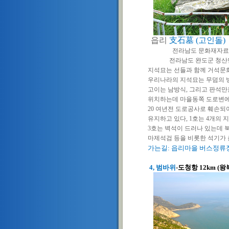
읍리
支石墓
(
고인돌
)
전라남도 문화재자료
전라남도 완도군 청산면
지석묘는 선들과 함께 거석문
우리나라의 지석묘는 무덤의 방
고이는 남방식
,
그리고 판석만
위치하는데 마을
동쪽 도로변
20
여년전 도로공사로 훼손되
유지하고 있다
, 1
호는
4
개의 
3
호는 벽석이 드러나 있는데 
마제석검 등을 비롯한 석기가 
가는길: 읍리마을 버스정류장
4, 범바위
-도청항 12km (왕