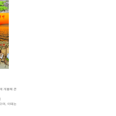
에 개봉해 큰
범
으며
,
이때는