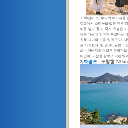
1960
년대 초
,
누나와 아버지를 
갓집에서 소리품을 팔던 유봉
(
이를 낳다 둘 다 죽자 유봉은 
유봉 때문에 엄마가 죽었다는 괴
위해 그녀의 눈을 멀게 한다
.
시
을 사죄한다
.
몇 년 후
,
유봉과 
화는 아버지와 똑같은 북장단을
이년아
!
가슴을 칼로 저미는
恨
2,
화랑포
- 도청항 7.5km