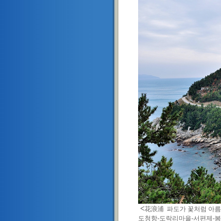
<
花浪浦 파도가 꽃처럼 아름
도청항-도락리마을-서편제-봄