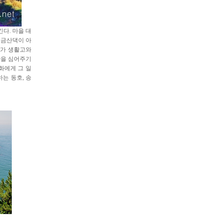
긴다
.
마을 대
.
금산댁이 아
호가 생활고와
한을 심어주기
화에게 그 일
하는 동호
,
송