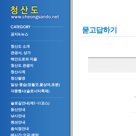
묻고답하기
공지&뉴스
청산도 소개
관공서, 상가
해안도로와 마을
청산도 관광지
청산사계
청산팔경
일상·풍습(정월굿,꽃상여,초분)
각종행사(슬로시티축제)
슬로길안내(제1~11코스)
등산안내
낚시안내
펜션안내
음식점안내
배시간·요금·예약