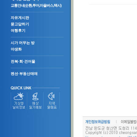
교통안내(순환,투어,마을버스,택시)
자유게시판
묻고답하기
여행후기
시가 머무는 방
야생화
전복·회·건어물
펜션·부동산매매