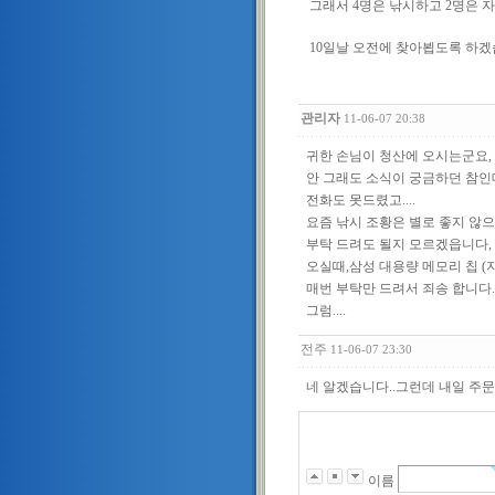
그래서 4명은 낚시하고 2명은 
10일날 오전에 찾아뵙도록 하겠
관리자
11-06-07 20:38
귀한 손님이 청산에 오시는군요,
안 그래도 소식이 궁금하던 참인
전화도 못드렸고....
요즘 낚시 조황은 별로 좋지 않
부탁 드려도 될지 모르겠읍니다,
오실때,삼성 대용량 메모리 칩 (
매번 부탁만 드려서 죄송 합니다.
그럼....
전주
11-06-07 23:30
네 알겠습니다..그런데 내일 주
이름