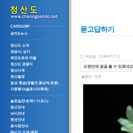
묻고답하기
공지&뉴스
청산도 소개
관공서, 상가
작성일 : 11-06-07 17:11
해안도로와 마을
청산도 관광지
오랜만에 얼굴 뵐 수 있겠네요.
청산사계
글쓴이 :
전주
청산팔경
일상·풍습(정월굿,꽃상여,초분)
각종행사(슬로시티축제)
슬로길안내(제1~11코스)
등산안내
낚시안내
펜션안내
음식점안내
배시간·요금·예약