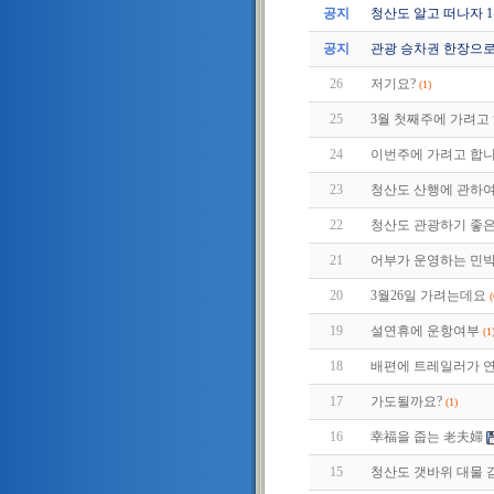
공지
청산도 알고 떠나자 1편 (
공지
관광 승차권 한장으로
26
저기요?
(1)
25
3월 첫째주에 가려고 
24
이번주에 가려고 합니다
23
청산도 산행에 관하
22
청산도 관광하기 좋은
21
어부가 운영하는 민박
20
3월26일 가려는데요
(
19
설연휴에 운항여부
(1
18
배편에 트레일러가 연
17
가도될까요?
(1)
16
幸福을 줍는 老夫婦
15
청산도 갯바위 대물 