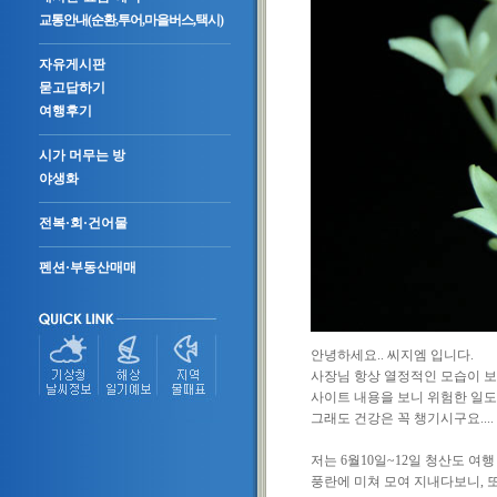
교통안내(순환,투어,마을버스,택시)
자유게시판
묻고답하기
여행후기
시가 머무는 방
야생화
전복·회·건어물
펜션·부동산매매
안녕하세요.. 씨지엠 입니다.
사장님 항상 열정적인 모습이 보
사이트 내용을 보니 위험한 일도 
그래도 건강은 꼭 챙기시구요....
저는 6월10일~12일 청산도 여행
풍란에 미쳐 모여 지내다보니, 또