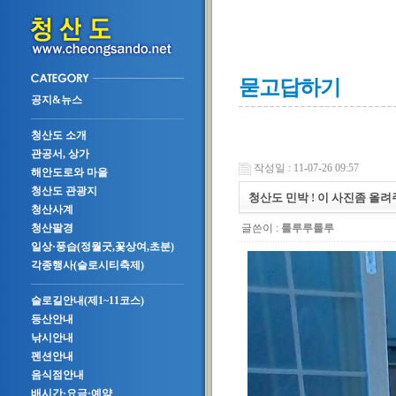
묻고답하기
공지&뉴스
청산도 소개
관공서, 상가
작성일 : 11-07-26 09:57
해안도로와 마을
청산도 관광지
청산도 민박 ! 이 사진좀 올려주
청산사계
글쓴이 :
룰루루룰루
청산팔경
일상·풍습(정월굿,꽃상여,초분)
각종행사(슬로시티축제)
슬로길안내(제1~11코스)
등산안내
낚시안내
펜션안내
음식점안내
배시간·요금·예약