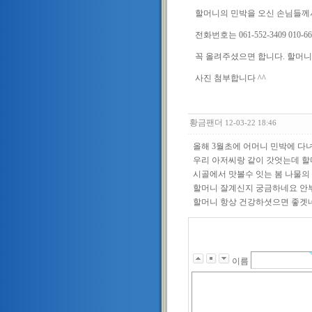
할머니의 민박을 오신 손님들께
전화번호는 061-552-3409 010-6
꼭 올려주셨으면 합니다. 할머니
사진 첨부합니다 ^^
황금팬더
12-03-22 18:46
올해 3월초에 어머니 민박에 다
우리 아저씨랑 같이 갓엇는데 
시골에서 맛볼수 잇는 봄 나물의
할머니 잘계신지 궁금하네요 안
할머니 항상 건강하셧으면 좋겟네
이름