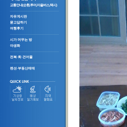
교통안내(순환,투어,마을버스,택시)
자유게시판
묻고답하기
여행후기
시가 머무는 방
야생화
전복·회·건어물
펜션·부동산매매