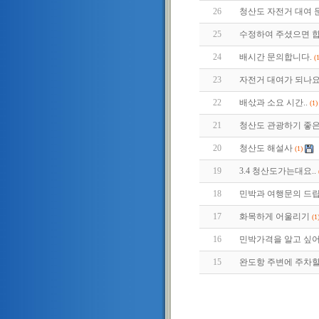
26
청산도 자전거 대여 
25
수정하여 주셨으면 
24
배시간 문의합니다.
(
23
자전거 대여가 되나요
22
배삯과 소요 시간..
(1)
21
청산도 관광하기 좋은
20
청산도 해설사
(1)
19
3.4 청산도가는대요..
18
민박과 여행문의 드립
17
화목하게 어울리기
(1
16
민박가격을 알고 싶
15
완도항 주변에 주차할