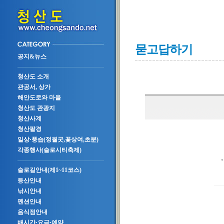
묻고답하기
공지&뉴스
청산도 소개
관공서, 상가
해안도로와 마을
청산도 관광지
청산사계
청산팔경
일상·풍습(정월굿,꽃상여,초분)
각종행사(슬로시티축제)
슬로길안내(제1~11코스)
등산안내
낚시안내
펜션안내
음식점안내
배시간·요금·예약