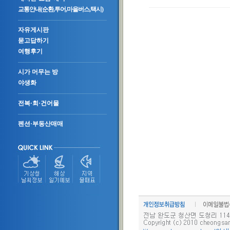
교통안내(순환,투어,마을버스,택시)
자유게시판
묻고답하기
여행후기
시가 머무는 방
야생화
전복·회·건어물
펜션·부동산매매