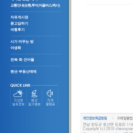
교통안내(순환,투어,마을버스,택시)
자유게시판
묻고답하기
여행후기
시가 머무는 방
야생화
전복·회·건어물
펜션·부동산매매