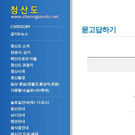
묻고답하기
공지&뉴스
청산도 소개
관공서, 상가
해안도로와 마을
청산도 관광지
청산사계
청산팔경
일상·풍습(정월굿,꽃상여,초분)
각종행사(슬로시티축제)
슬로길안내(제1~11코스)
등산안내
낚시안내
펜션안내
음식점안내
배시간·요금·예약