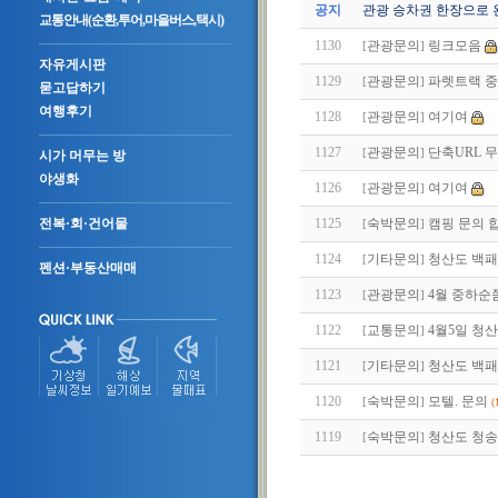
공지
관광 승차권 한장으로 
교통안내(순환,투어,마을버스,택시)
1130
관광문의
링크모음
[
]
자유게시판
1129
관광문의
파렛트랙 중
[
]
묻고답하기
여행후기
1128
관광문의
여기여
[
]
1127
관광문의
단축URL 
[
]
시가 머무는 방
야생화
1126
관광문의
여기여
[
]
1125
숙박문의
캠핑 문의 
전복·회·건어물
[
]
1124
기타문의
청산도 백패
[
]
펜션·부동산매매
1123
관광문의
4월 중하순
[
]
1122
교통문의
4월5일 청
[
]
1121
기타문의
청산도 백패
[
]
1120
숙박문의
모텔. 문의
[
]
(
1119
숙박문의
청산도 청송
[
]