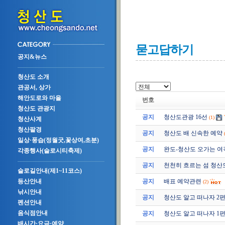
묻고답하기
공지&뉴스
청산도 소개
관공서, 상가
해안도로와 마을
번호
청산도 관광지
공지
청산도관광 16선
(1)
청산사계
청산팔경
공지
청산도 배 신속한 예약
일상·풍습(정월굿,꽃상여,초분)
공지
완도-청산도 오가는 여
각종행사(슬로시티축제)
공지
천천히 흐르는 섬 청산
슬로길안내(제1~11코스)
공지
배표 예약관련
등산안내
(2)
낚시안내
공지
청산도 알고 떠나자 2편 (2
펜션안내
음식점안내
공지
청산도 알고 떠나자 1편 (2
배시간·요금·예약