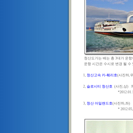
청산도가는 배는 총 3대가 운항
운항 시간은 수시로 변경 될 수 
1,
청산고속 카-훼리호
(사진하,우
2,
슬로시티 청산호
(사진,상) 
*2012.01.12. 신조,
3,
청산 아일랜드호
(사진하,좌) 
* 2012.05,29, 풍양