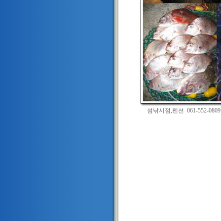
섬낚시점,펜션 061-552-080