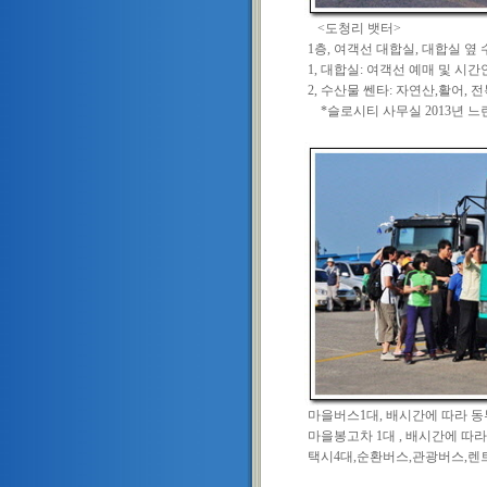
<도청리 뱃터>
1층, 여객선 대합실, 대합실 옆
1, 대합실: 여객선 예매 및 시
2, 수산물 쎈타: 자연산,활어, 전
*슬로시티 사무실 2013년 느린섬
마을버스1대, 배시간에 따라 동
마을봉고차 1대 , 배시간에 따
택시4대,순환버스,관광버스,렌