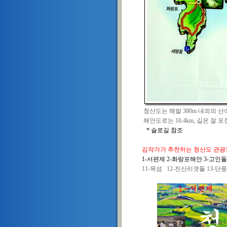
청산도는 해발 380m 내외의 
해안도로는 16.4km, 길은 잘 포
* 슬로길 참조
김작가가 추천하는 청산도 관광
1-서편제 2-화랑포해안 3-고인돌
11-목섬 12-진산리갯돌 13-단