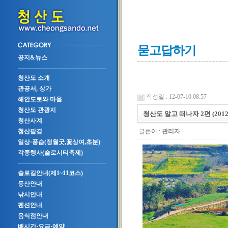
묻고답하기
공지&뉴스
청산도 소개
관공서, 상가
작성일 : 12-07-10 08:57
해안도로와 마을
청산도 관광지
청산도 알고 떠나자 2편 (2012.0
청산사계
글쓴이 :
관리자
청산팔경
일상·풍습(정월굿,꽃상여,초분)
각종행사(슬로시티축제)
슬로길안내(제1~11코스)
등산안내
낚시안내
펜션안내
음식점안내
배시간·요금·예약