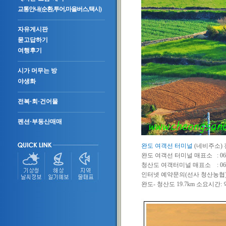
교통안내(순환,투어,마을버스,택시)
자유게시판
묻고답하기
여행후기
시가 머무는 방
야생화
전복·회·건어물
펜션·부동산매매
완도 여객선 터미널
(네비주소) 
완도 여객선 터미널 매표소 : 061-
청산도 여객터미널 매표소 : 061-5
인터넷 예약문의(선사 청산농협) : 0
완도- 청산도 19.7km 소요시간: 