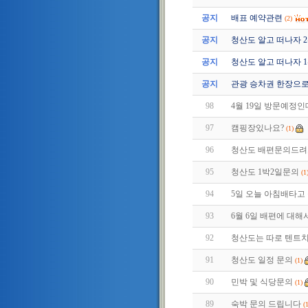
공지
배표 예약관련
(2)
공지
청산도 알고 떠나자 2편 (
공지
청산도 알고 떠나자 1편 (
공지
관광 승차권 한장으로
98
4월 19일 방문예정
97
캠핑장있나요?
(1)
96
청산도 배편문의드려
95
청산도 1박2일문의
(1
94
5일 오늘 아침배타고 
93
6월 6일 배편에 대해
92
청산도는 따로 텐트치
91
청산도 일정 문의
(1)
90
민박 및 식당문의
(1)
89
숙박 문의 드립니다
(