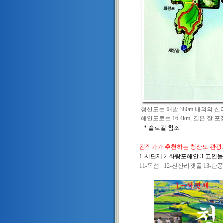
청산도는 해발 380m 내외의 
해안도로는 16.4km, 길은 잘 포
* 슬로길 참조
김작가가 추천하는 청산도 관광
1-서편제 2-화랑포해안 3-고인돌
11-목섬 12-진산리갯돌 13-단