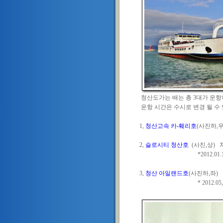
청산도가는 배는 총 3대가 운항
운항 시간은 수시로 변경 될 수 
1,
청산고속 카-훼리호
(사진하,우
2,
슬로시티 청산호
(사진,상) 
*2012.01.12. 신조,
3,
청산 아일랜드호
(사진하,좌) 
* 2012.05,29, 풍양