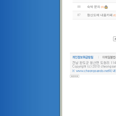
88
숙박 문의
(1)
87
청산도에 내음카페
(1