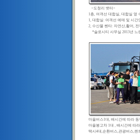
<도청리 뱃터>
1층, 여객선 대합실, 대합실 옆
1, 대합실: 여객선 예매 및 시
2, 수산물 쎈타: 자연산,활어, 전
*슬로시티 사무실 2013년 느린섬
마을버스1대, 배시간에 따라 동
마을봉고차 1대 , 배시간에 따
택시4대,순환버스,관광버스,렌