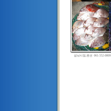
섬낚시점,펜션 061-552-080