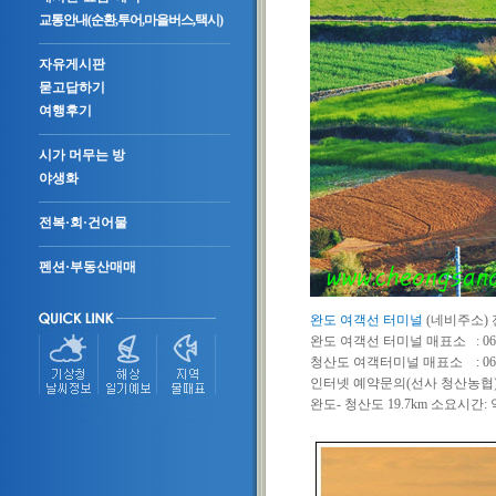
교통안내(순환,투어,마을버스,택시)
자유게시판
묻고답하기
여행후기
시가 머무는 방
야생화
전복·회·건어물
펜션·부동산매매
완도 여객선 터미널
(네비주소) 
완도 여객선 터미널 매표소 : 061-
청산도 여객터미널 매표소 : 061-5
인터넷 예약문의(선사 청산농협) : 0
완도- 청산도 19.7km 소요시간: 