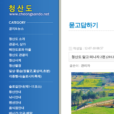
묻고답하기
공지&뉴스
청산도 소개
관공서, 상가
작성일 : 12-07-10 08:57
해안도로와 마을
청산도 관광지
청산도 알고 떠나자 2편 (2012.0
청산사계
글쓴이 :
관리자
청산팔경
일상·풍습(정월굿,꽃상여,초분)
각종행사(슬로시티축제)
슬로길안내(제1~11코스)
등산안내
낚시안내
펜션안내
음식점안내
배시간·요금·예약