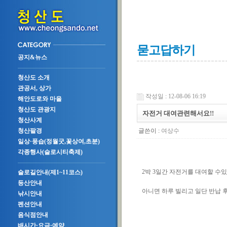
묻고답하기
공지&뉴스
청산도 소개
관공서, 상가
작성일 : 12-08-06 16:19
해안도로와 마을
청산도 관광지
자전거 대여관련해서요!!
청산사계
글쓴이 :
여상수
청산팔경
일상·풍습(정월굿,꽃상여,초분)
각종행사(슬로시티축제)
2박 3일간 자전거를 대여할 수
슬로길안내(제1~11코스)
등산안내
아니면 하루 빌리고 일단 반납 
낚시안내
펜션안내
음식점안내
배시간·요금·예약