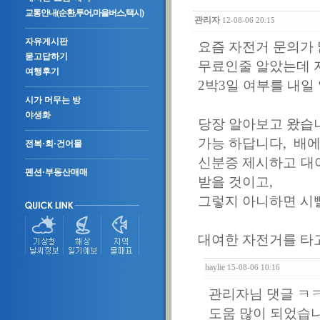
교통안내(순환,투어,마을버스,택시)
관리자
12-08-06 20:15
자유게시판
요즘 자전거 문의가 
묻고답하기
무료인줄 알았는데 
여행후기
2박3일 여부를 내일
시가 머무는 방
야생화
당장 알아보고 왔습
가능 하답니다, 배에
전복·회·건어물
신분증 제시하고 대
펜션·부동산매매
받을 것이고,
그렇지 아니하면 시
대여한 자전거를 타고
haylie
15-08-06 10:16
관리자님 댓글 
도움 많이 되었습