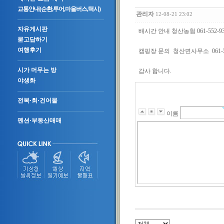
교통안내(순환,투어,마을버스,택시)
관리자
12-08-21 23:02
자유게시판
배시간 안내 청산농협 061-552-9
묻고답하기
여행후기
캠핑장 문의 청산면사무소 061-55
시가 머무는 방
감사 합니다.
야생화
전복·회·건어물
이름
펜션·부동산매매