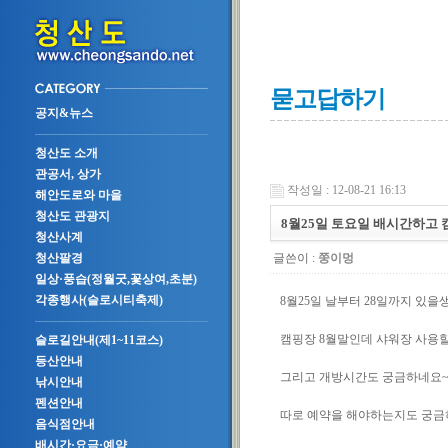
묻고답하기
공지&뉴스
청산도 소개
관공서, 상가
작성일 : 12-08-21 16:13
해안도로와 마을
청산도 관광지
8월25일 토요일 배시간하고
청산사계
글쓴이 :
쭝이멍
청산팔경
일상·풍습(정월굿,꽃상여,초분)
각종행사(슬로시티축제)
8월25일 날부터 28일까지 있
캠핑장 8월말인데 샤워장 사용
슬로길안내(제1~11코스)
등산안내
그리고 개방시간도 궁금하네요~ 
낚시안내
펜션안내
따로 예약을 해야하는지도 궁금
음식점안내
배시간·요금·예약