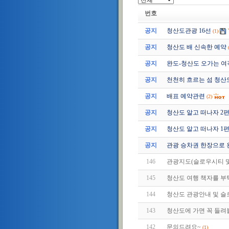
번호
공지
청산도관광 16선
(1)
공지
청산도 배 신속한 예약
공지
완도-청산도 오가는 여
공지
천천히 흐르는 섬 청산
공지
배표 예약관련
(2)
공지
청산도 알고 떠나자 2편 (2
공지
청산도 알고 떠나자 1편 (2
공지
관광 승차권 한장으로 
146
관광지도(슬로우시티 및
145
청산도 여행 책자를 
144
청산도 관광안내 및 
143
청산도에 가면 꼭 들려
142
문의드려요~
(1)