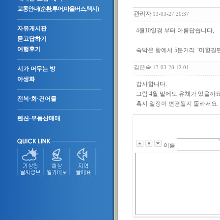
교통안내(순환,투어,마을버스,택시)
관리자
13-03-27 20:37
자유게시판
4월10일경 부터 아름답습니다,
묻고답하기
여행후기
숙박은 항에서 5분거리 "미향길펜션"
김은숙
13-03-28 12:01
시가 머무는 방
야생화
감사합니다.
그럼 4월 말에도 유채가 있을까요
전복·회·건어물
혹시 일정이 변경될지 몰라서요.
펜션·부동산매매
이름