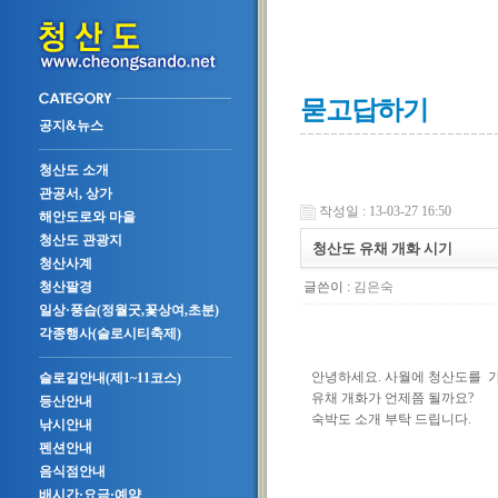
묻고답하기
공지&뉴스
청산도 소개
관공서, 상가
작성일 : 13-03-27 16:50
해안도로와 마을
청산도 관광지
청산도 유채 개화 시기
청산사계
글쓴이 :
김은숙
청산팔경
일상·풍습(정월굿,꽃상여,초분)
각종행사(슬로시티축제)
안녕하세요. 사월에 청산도를 가
슬로길안내(제1~11코스)
유채 개화가 언제쯤 될까요?
등산안내
숙박도 소개 부탁 드립니다.
낚시안내
펜션안내
음식점안내
배시간·요금·예약