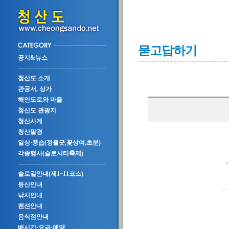
묻고답하기
공지&뉴스
청산도 소개
관공서, 상가
해안도로와 마을
청산도 관광지
청산사계
청산팔경
일상·풍습(정월굿,꽃상여,초분)
각종행사(슬로시티축제)
슬로길안내(제1~11코스)
등산안내
낚시안내
펜션안내
음식점안내
배시간·요금·예약