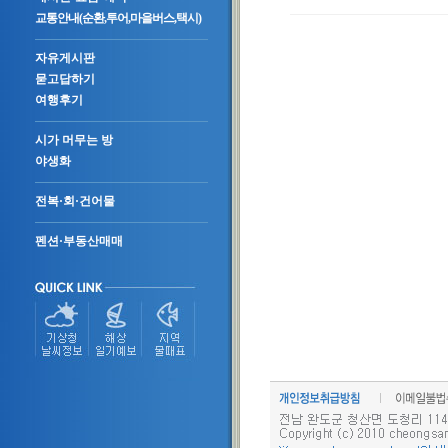
교통안내(순환,투어,마을버스,택시)
자유게시판
묻고답하기
여행후기
시가 머무는 방
야생화
전복·회·건어물
펜션·부동산매매