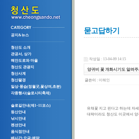
묻고답하기
공지&뉴스
청산도 소개
관공서, 상가
작성일 : 13-04-09 14:15
해안도로와 마을
청산도 관광지
양귀비 꽃 개화시기도 알려주
청산사계
글쓴이 :
이해인
청산팔경
일상·풍습(정월굿,꽃상여,초분)
각종행사(슬로시티축제)
슬로길안내(제1~11코스)
유채꽃 지고 핀다고 하는데 자세
등산안내
대략이라도 청산도 이곳에서 양
낚시안내
펜션안내
음식점안내
배시간·요금·예약