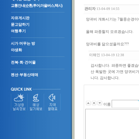
교통안내(순환,투어,마을버스,택시)
관리자
13-04-09 14:55
자유게시판
양귀비 개화시기는 7월중순경이
묻고답하기
여행후기
올해 파종할지 모르겠습니다.
시가 머무는 방
양귀비를 닮으셨을까요???
야생화
이해인
13-04-19 12:38
전복·회·건어물
감사합니다. 퍄종하면 좋겠습
산 폭발한 곳에 가면 양귀비가
펜션·부동산매매
니다. 감사합니다.
이름