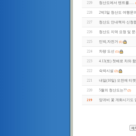
229
청산도에서 텐트를......
228
2박3일 청산도 여행문
227
청산도 안내책자 신청합
226
청산도 지역 요청 및 
225
민박,자전거
(1)
224
차량 도선
(1)
223
4.13(토) 첫배로 차
222
숙박시설
(2)
221
내일(10일) 오전에 티
220
5월의 청산도는??
(2)
양귀비 꽃 개화시기도
219