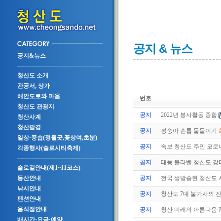
공지 & 뉴스
공지&뉴스
청산도 소개
관공서, 상가
해안도로와 마을
번호
청산도 관광지
공지
2022년 봉사활동 종합
청산사계
청산팔경
공지
봉숭아 손톱 물들이기
일상·풍습(정월굿,꽃상여,초분)
공지
속보 청산도 주민 코로나
각종행사(슬로시티축제)
공지
태풍 볼라벤 청산도 강타(
슬로길안내(제1~11코스)
공지
전국 생방송된 청산도
등산안내
낚시안내
공지
청산도 7대 불가사의 
펜션안내
음식점안내
공지
청산 미래의 아름다움 
배시간·요금·예약