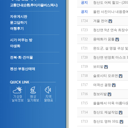
공지
청산도 어찌 할꼬~ (2011.
교통안내(순환,투어,마을버스,택시)
공지
올린 사진이나 내용중에.
자유게시판
1724
겨울 전어
묻고답하기
여행후기
1723
청산면 9년 연속 최장
1722
용매화가 꿈틀
시가 머무는 방
야생화
1721
완도군, 설 명절 귀성 
1720
청산면 번영회 마스크 
전복·회·건어물
1719
보리밭
펜션·부동산매매
1718
슬로시티 모르면
1717
여객선 결항
1716
청보리밭
1715
쓸쓸해서 더욱 아름다운
1714
청산도 제설작업
1713
청산도 영하 10도