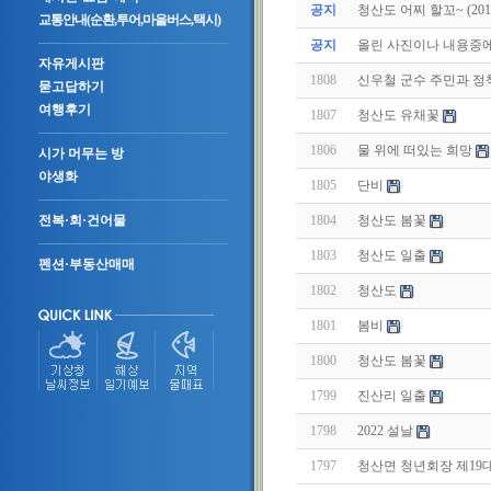
공지
청산도 어찌 할꼬~ (2011.
교통안내(순환,투어,마을버스,택시)
공지
올린 사진이나 내용중에.
자유게시판
1808
신우철 군수 주민과 
묻고답하기
여행후기
1807
청산도 유채꽃
1806
물 위에 떠있는 희망
시가 머무는 방
야생화
1805
단비
1804
청산도 봄꽃
전복·회·건어물
1803
청산도 일출
펜션·부동산매매
1802
청산도
1801
봄비
1800
청산도 봄꽃
1799
진산리 일출
1798
2022 설날
1797
청산면 청년회장 제19대