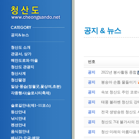
공지 & 뉴스
공지&뉴스
청산도 소개
관공서, 상가
해안도로와 마을
번호
청산도 관광지
공지
2022년 봉사활동 종합
청산사계
청산팔경
공지
봉숭아 손톱 물들이기
일상·풍습(정월굿,꽃상여,초분)
공지
속보 청산도 주민 코로나
각종행사(슬로시티축제)
공지
태풍 볼라벤 청산도 강타(
슬로길안내(제1~11코스)
공지
전국 생방송된 청산도
등산안내
낚시안내
공지
청산도 7대 불가사의 
펜션안내
음식점안내
공지
청산 미래의 아름다움 
배시간·요금·예약