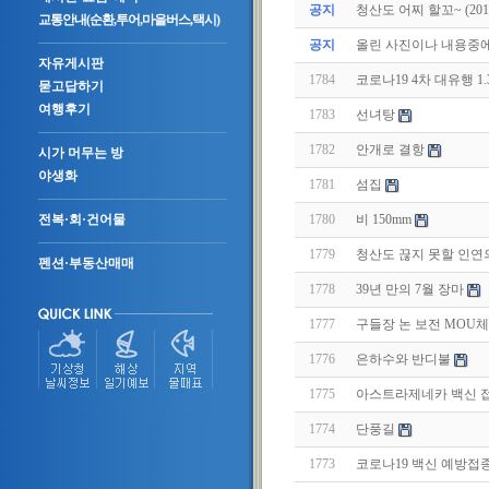
공지
청산도 어찌 할꼬~ (2011.
교통안내(순환,투어,마을버스,택시)
공지
올린 사진이나 내용중에.
자유게시판
1784
코로나19 4차 대유행 1.
묻고답하기
여행후기
1783
선녀탕
1782
안개로 결항
시가 머무는 방
야생화
1781
섬집
1780
비 150mm
전복·회·건어물
1779
청산도 끊지 못할 인연
펜션·부동산매매
1778
39년 만의 7월 장마
1777
구들장 논 보전 MOU
1776
은하수와 반디불
1775
아스트라제네카 백신 
1774
단풍길
1773
코로나19 백신 예방접