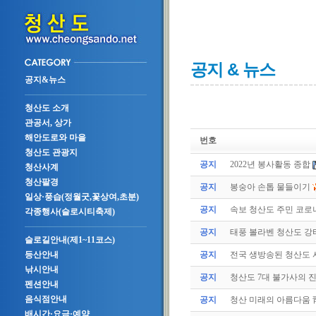
공지 & 뉴스
공지&뉴스
청산도 소개
관공서, 상가
해안도로와 마을
번호
청산도 관광지
공지
2022년 봉사활동 종합
청산사계
청산팔경
공지
봉숭아 손톱 물들이기
일상·풍습(정월굿,꽃상여,초분)
공지
속보 청산도 주민 코로나
각종행사(슬로시티축제)
공지
태풍 볼라벤 청산도 강타(
슬로길안내(제1~11코스)
공지
전국 생방송된 청산도
등산안내
낚시안내
공지
청산도 7대 불가사의 
펜션안내
음식점안내
공지
청산 미래의 아름다움 
배시간·요금·예약