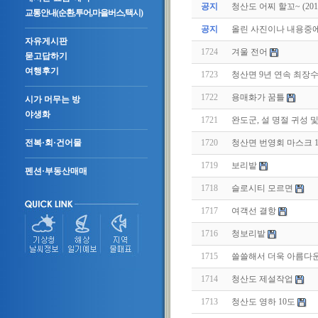
공지
청산도 어찌 할꼬~ (2011.
교통안내(순환,투어,마을버스,택시)
공지
올린 사진이나 내용중에.
자유게시판
1724
겨울 전어
묻고답하기
여행후기
1723
청산면 9년 연속 최장
1722
용매화가 꿈틀
시가 머무는 방
야생화
1721
완도군, 설 명절 귀성 
1720
청산면 번영회 마스크 
전복·회·건어물
1719
보리밭
펜션·부동산매매
1718
슬로시티 모르면
1717
여객선 결항
1716
청보리밭
1715
쓸쓸해서 더욱 아름다운
1714
청산도 제설작업
1713
청산도 영하 10도