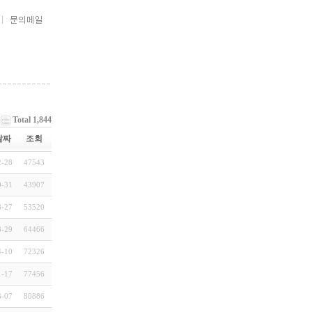
Total 1,844
날짜
조회
2-28
47543
0-31
43907
8-27
53520
8-29
64466
4-10
72326
1-17
77456
3-07
80886