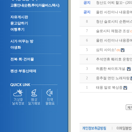
공지
청산도 어찌 할꼬~ (2011.
교통안내(순환,투어,마을버스,택시)
공지
올린 사진이나 내용중에.
자유게시판
8
청산 슬로시티 순환버
묻고답하기
여행후기
7
슬로시티 체험관 조성
(
6
올린 사진이나 내용중에.
시가 머무는 방
야생화
5
삼치 사이소!
(1)
4
추석연휴 훼리호 운항
전복·회·건어물
3
허름한 싸이트개설.
펜션·부동산매매
2
중추절 면민 노래자랑
1
태풍 말로 북상중