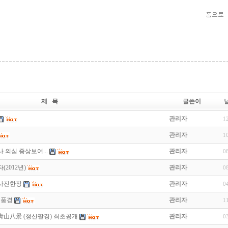
제 목
글쓴이
관리자
1
관리자
1
 의심 증상보여...
관리자
0
2012년)
관리자
0
 사진한장
관리자
0
진풍경
관리자
1
靑山八景 (청산팔경) 최초공개
관리자
0