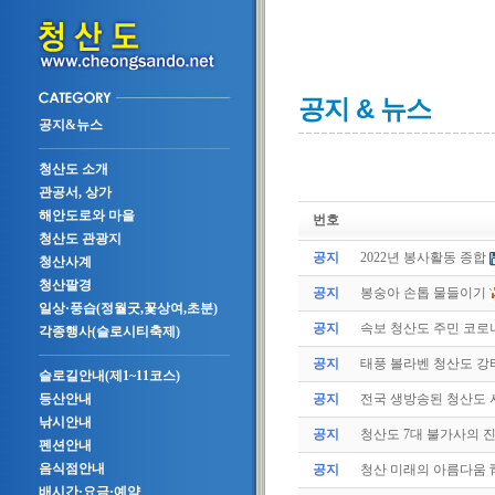
공지 & 뉴스
공지&뉴스
청산도 소개
관공서, 상가
해안도로와 마을
번호
청산도 관광지
공지
2022년 봉사활동 종합
청산사계
청산팔경
공지
봉숭아 손톱 물들이기
일상·풍습(정월굿,꽃상여,초분)
공지
속보 청산도 주민 코로나
각종행사(슬로시티축제)
공지
태풍 볼라벤 청산도 강타(
슬로길안내(제1~11코스)
공지
전국 생방송된 청산도
등산안내
낚시안내
공지
청산도 7대 불가사의 
펜션안내
음식점안내
공지
청산 미래의 아름다움 
배시간·요금·예약