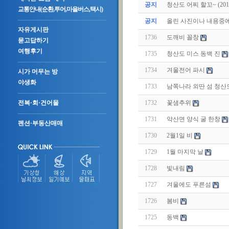
공지
청산도 어찌 할꼬~ (2011.
교통안내(순환,투어,마을버스,택시)
공지
올린 사진이나 내용중에.
자유게시판
1736
도깨비 꼴창
묻고답하기
여행후기
1735
청산도 미스 동백 진
1734
겨울전어 파시
시가 머무는 방
야생화
1733
남쪽나라 외딴 섬 청산
1732
꽃샘추위
전복·회·건어물
1731
약산면 양식 굴 한창
펜션·부동산매매
1730
2월1일 비
1729
1월 마지막 날
1728
빛내림
1727
겨울에도 푸른섬
1726
봄비
1725
동백