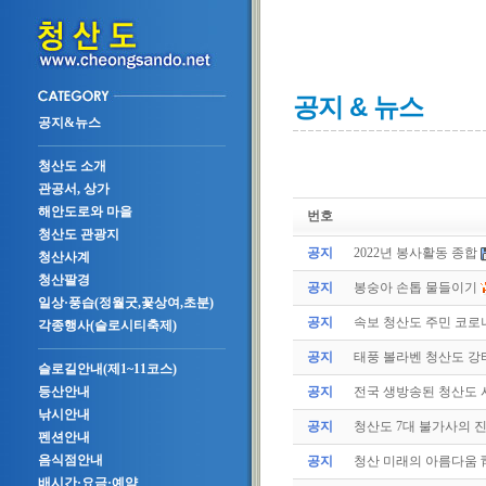
공지 & 뉴스
공지&뉴스
청산도 소개
관공서, 상가
해안도로와 마을
번호
청산도 관광지
공지
2022년 봉사활동 종합
청산사계
청산팔경
공지
봉숭아 손톱 물들이기
일상·풍습(정월굿,꽃상여,초분)
공지
속보 청산도 주민 코로나
각종행사(슬로시티축제)
공지
태풍 볼라벤 청산도 강타(
슬로길안내(제1~11코스)
공지
전국 생방송된 청산도
등산안내
낚시안내
공지
청산도 7대 불가사의 
펜션안내
음식점안내
공지
청산 미래의 아름다움 
배시간·요금·예약