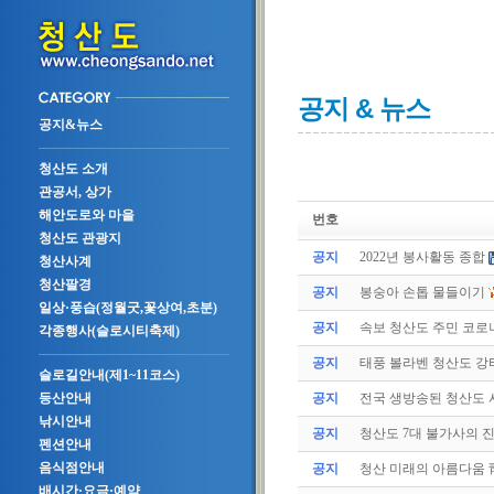
공지 & 뉴스
공지&뉴스
청산도 소개
관공서, 상가
해안도로와 마을
번호
청산도 관광지
공지
2022년 봉사활동 종합
청산사계
청산팔경
공지
봉숭아 손톱 물들이기
일상·풍습(정월굿,꽃상여,초분)
공지
속보 청산도 주민 코로나
각종행사(슬로시티축제)
공지
태풍 볼라벤 청산도 강타(
슬로길안내(제1~11코스)
공지
전국 생방송된 청산도
등산안내
낚시안내
공지
청산도 7대 불가사의 
펜션안내
음식점안내
공지
청산 미래의 아름다움 
배시간·요금·예약