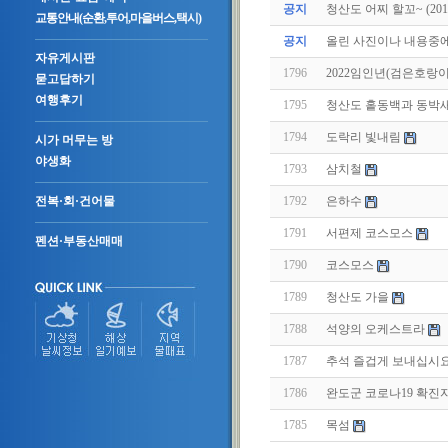
공지
청산도 어찌 할꼬~ (2011.
교통안내(순환,투어,마을버스,택시)
공지
올린 사진이나 내용중에.
자유게시판
1796
2022임인년(검은호랑
묻고답하기
여행후기
1795
청산도 홑동백과 동박
1794
도락리 빛내림
시가 머무는 방
야생화
1793
삼치철
1792
은하수
전복·회·건어물
1791
서편제 코스모스
펜션·부동산매매
1790
코스모스
1789
청산도 가을
1788
석양의 오케스트라
1787
추석 즐겁게 보내십시
1786
완도군 코로나19 확진자
1785
목섬