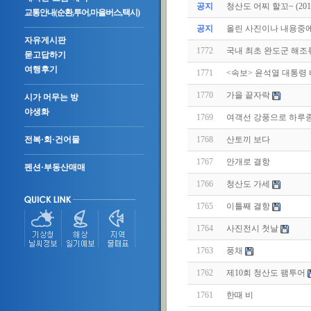
공지
청산도 어찌 할꼬~ (2011.
교통안내(순환,투어,마을버스,택시)
공지
올린 사진이나 내용중에.
자유게시판
1772
국내 최초 완도군 해
묻고답하기
여행후기
1771
<속보> 윤석열 대통령
1770
가을 끝자락
시가 머무는 방
야생화
1769
여객선 강풍으로 하루
1768
산토끼 보다
전복·회·건어물
1767
안개로 결항
펜션·부동산매매
1766
청산도 가세
1765
이틀째 결항
1764
사진전시 첫날
1763
풍채
1762
제10회 청산도 팸투어
1761
한때 비