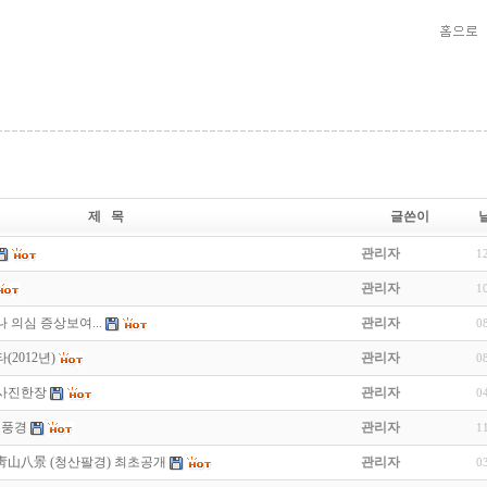
제 목
글쓴이
관리자
1
관리자
1
 의심 증상보여...
관리자
0
2012년)
관리자
0
 사진한장
관리자
0
진풍경
관리자
1
靑山八景 (청산팔경) 최초공개
관리자
0