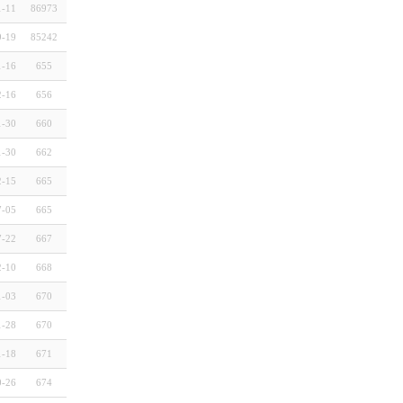
1-11
86973
9-19
85242
1-16
655
2-16
656
1-30
660
1-30
662
2-15
665
7-05
665
7-22
667
2-10
668
1-03
670
1-28
670
1-18
671
0-26
674