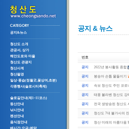
공지 & 뉴스
공지&뉴스
청산도 소개
관공서, 상가
해안도로와 마을
번호
청산도 관광지
공지
2022년 봉사활동 종합
청산사계
청산팔경
공지
봉숭아 손톱 물들이기
일상·풍습(정월굿,꽃상여,초분)
공지
속보 청산도 주민 코로나
각종행사(슬로시티축제)
공지
태풍 볼라벤 청산도 강타(
슬로길안내(제1~11코스)
공지
전국 생방송된 청산도
등산안내
낚시안내
공지
청산도 7대 불가사의 
펜션안내
음식점안내
공지
청산 미래의 아름다움 
배시간·요금·예약