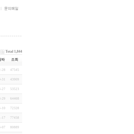
Total 1,844
날짜
조회
2-28
47545
0-31
43909
8-27
53523
8-29
64468
4-10
72328
1-17
77458
3-07
80889